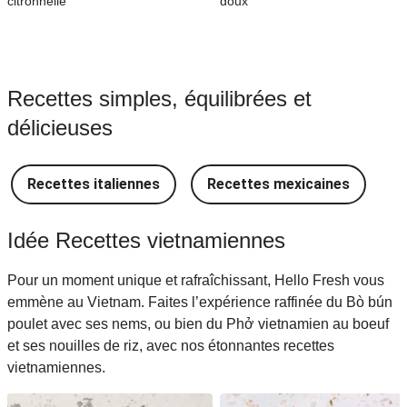
citronnelle
doux
Recettes simples, équilibrées et
délicieuses
Recettes italiennes
Recettes mexicaines
R
Idée Recettes vietnamiennes
Pour un moment unique et rafraî​chissant, Hello Fresh vous
emmène au Vietnam. Faites l’expérience raffinée du Bò bún
poulet avec ses nems, ou bien du Phở vietnamien au boeuf
et ses nouilles de riz, avec nos étonnantes recettes
vietnamiennes.