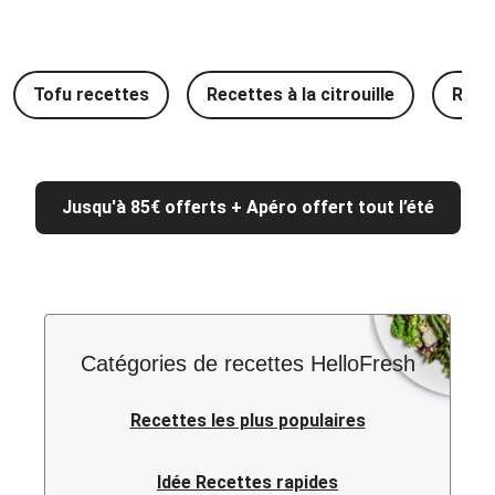
Tofu recettes
Recettes à la citrouille
Rece
Jusqu'à 85€ offerts + Apéro offert tout l’été
Catégories de recettes HelloFresh
Recettes les plus populaires
Idée Recettes rapides