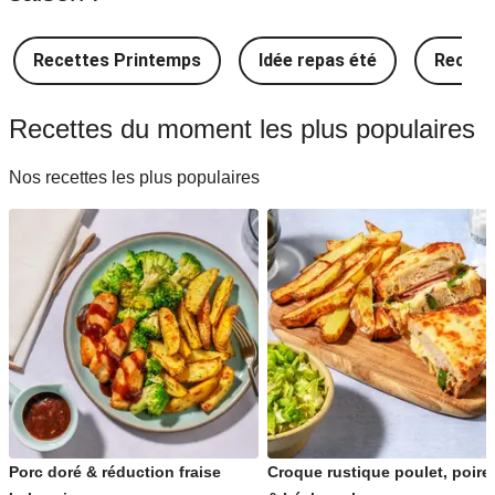
Idée Recettes japonaises
Recettes Printemps
Idée repas été
Recette
Idée Recettes françaises
Recettes du moment les plus populaires
Idée Recettes indiennes
Nos recettes les plus populaires
Idée Recettes espagnoles
Idée Recettes méditerranéennes
Idée Recettes indonésiennes
Idée Recettes portugaises
Porc doré & réduction fraise
Croque rustique poulet, poire
Idée Recettes traditionnelles