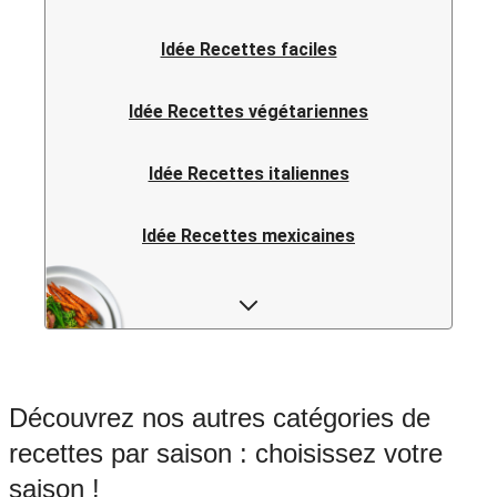
Idée Recettes faciles
Idée Recettes végétariennes
Idée Recettes italiennes
Idée Recettes mexicaines
Idée Recettes fusion
Idée Recettes asiatiques
Découvrez nos autres catégories de
Idée Recettes vietnamiennes
recettes par saison : choisissez votre
saison !
Idée Recettes chinoises