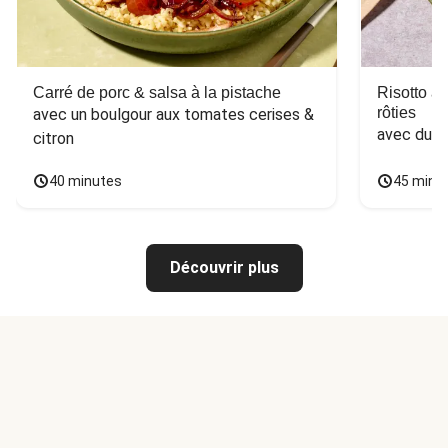
Carré de porc & salsa à la pistache
Risotto a
rôties
avec un boulgour aux tomates cerises & 
avec du 
citron
40 minutes
45 minu
Découvrir plus