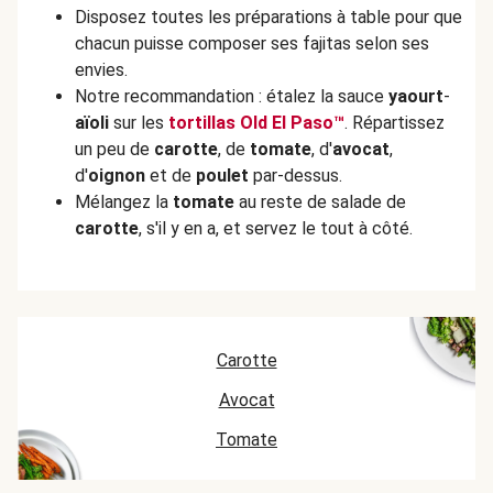
Disposez toutes les préparations à table pour que
chacun puisse composer ses fajitas selon ses
envies.
Notre recommandation : étalez la sauce
yaourt
-
aïoli
sur les
tortillas Old El Paso™
. Répartissez
un peu de
carotte
, de
tomate
, d'
avocat
,
d'
oignon
et de
poulet
par-dessus.
Mélangez la
tomate
au reste de salade de
carotte
, s'il y en a, et servez le tout à côté.
Carotte
Avocat
Tomate