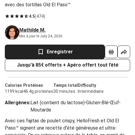
avec des tortillas Old El Paso™
4.5
(
474
)
Mathilde M.
Mis à jour le July 24, 2026
Enregistrer
Jusqu'à 85€ offerts + Apéro offert tout l’été
Calories
Protéines
Temps total
Difficulty
1199 kcal
46.4g protéines
30 minutes
Intermédiaire
Allergènes
:
Lait (contient du lactose)
•
Gluten
•
Blé
•
Œuf
•
Moutarde
Avec ces fajitas de poulet crispy, HelloFresh et Old El
Paso™ signent une recette d’été généreuse et ultra-