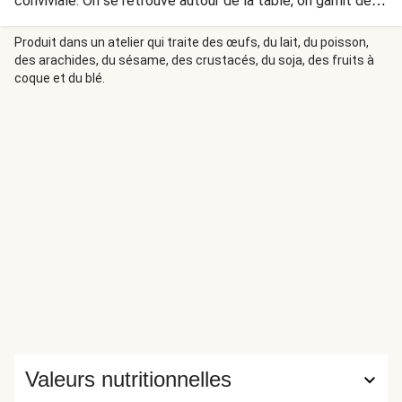
conviviale. On se retrouve autour de la table, on garnit des
tortillas extra moelleuses, on partage, ça dégouline de
sauce… et c’est tout ce qu’on aime.
Produit dans un atelier qui traite des œufs, du lait, du poisson,
des arachides, du sésame, des crustacés, du soja, des fruits à
coque et du blé.
Valeurs nutritionnelles