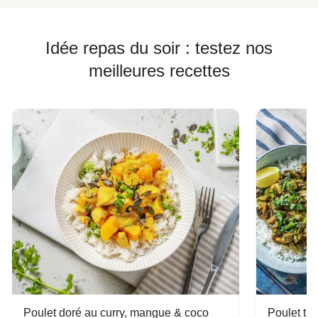
Idée repas du soir : testez nos
meilleures recettes
Poulet doré au curry, mangue & coco
Poulet tha