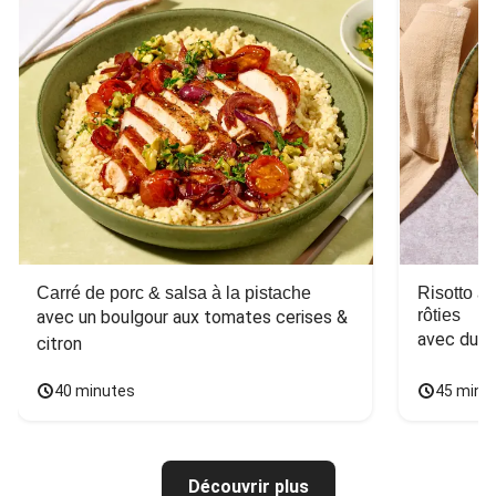
Carré de porc & salsa à la pistache
Risotto a
rôties
avec un boulgour aux tomates cerises & 
avec du 
citron
40 minutes
45 minu
Découvrir plus