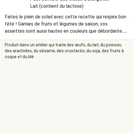
Lait (contient du lactose)
Faites le plein de soleil avec cette recette qui respire bon
l’été ! Garnies de fruits et légumes de saison, vos
assiettes sont aussi hautes en couleurs que débordantes
de fraîcheur. Un festival de parfums ensoleillés, pour un
repas qui prend un air de vacances… jusque sur vos papilles.
Produit dans un atelier qui traite des œufs, du lait, du poisson,
des arachides, du sésame, des crustacés, du soja, des fruits à
coque et du blé.