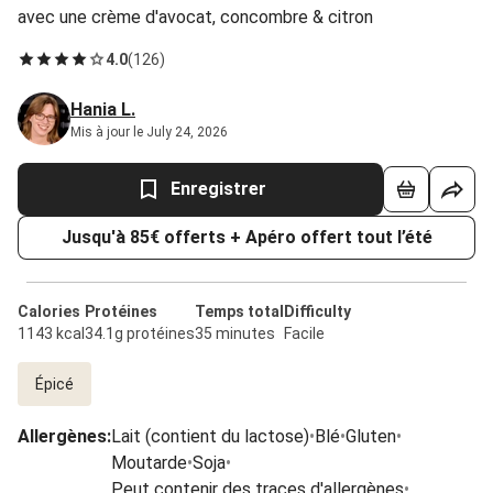
avec une crème d'avocat, concombre & citron
4.0
(
126
)
Hania L.
Mis à jour le July 24, 2026
Enregistrer
Jusqu'à 85€ offerts + Apéro offert tout l’été
Calories
Protéines
Temps total
Difficulty
1143 kcal
34.1g protéines
35 minutes
Facile
Épicé
Allergènes
:
Lait (contient du lactose)
•
Blé
•
Gluten
•
Moutarde
•
Soja
•
Peut contenir des traces d'allergènes
•