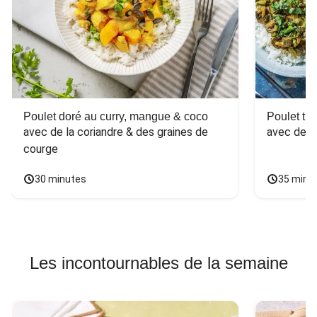
Poulet doré au curry, mangue & coco
Poulet tha
avec de la coriandre & des graines de 
avec des 
courge
30 minutes
35 minu
Les incontournables de la semaine