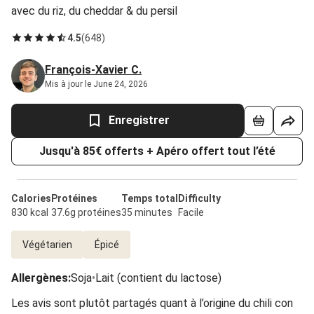
avec du riz, du cheddar & du persil
4.5
(
648
)
François-Xavier C.
Mis à jour le June 24, 2026
Enregistrer
Jusqu'à 85€ offerts + Apéro offert tout l’été
Calories
Protéines
Temps total
Difficulty
830 kcal
37.6g protéines
35 minutes
Facile
Végétarien
Épicé
Allergènes
:
Soja
•
Lait (contient du lactose)
Les avis sont plutôt partagés quant à l’origine du chili con