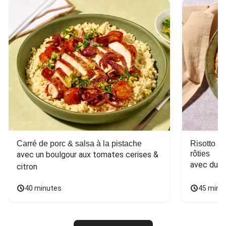
Carré de porc & salsa à la pistache
Risotto a
rôties
avec un boulgour aux tomates cerises & 
avec du 
citron
40 minutes
45 minu