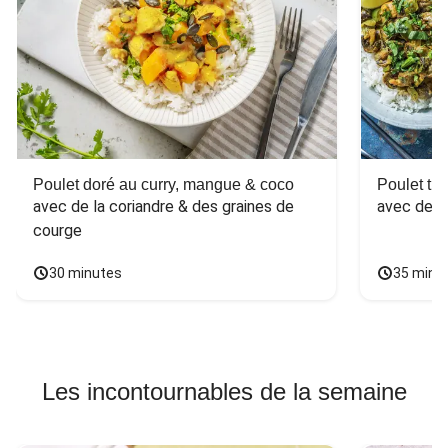
Poulet doré au curry, mangue & coco
Poulet tha
avec de la coriandre & des graines de 
avec des 
courge
30 minutes
35 minu
Les incontournables de la semaine