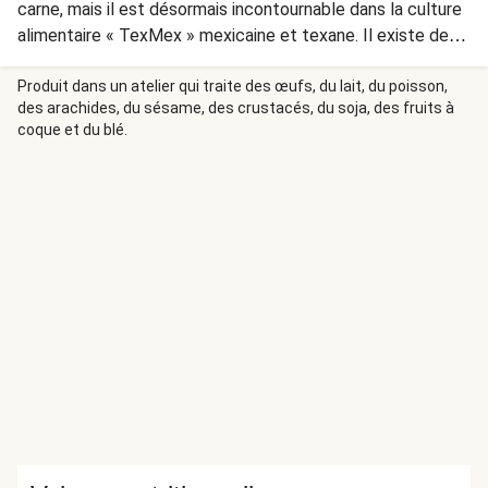
carne, mais il est désormais incontournable dans la culture
alimentaire « TexMex » mexicaine et texane. Il existe des
variations infinies sur ce plat. Voici une alternative
délicieuse et réconfortante pour ceux qui souhaitent
Produit dans un atelier qui traite des œufs, du lait, du poisson,
des arachides, du sésame, des crustacés, du soja, des fruits à
réduire leur consommation de viande tout en profitant des
coque et du blé.
saveurs classiques du chili.