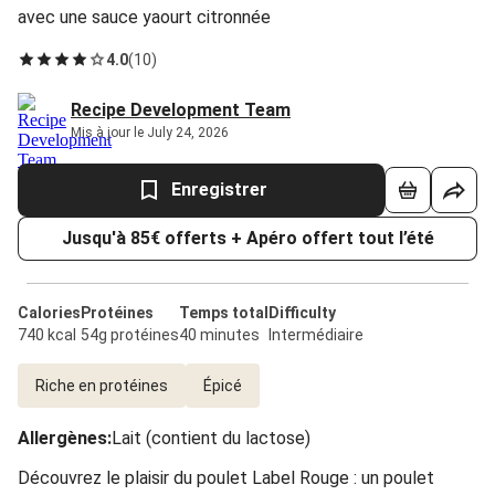
avec une sauce yaourt citronnée
4.0
(
10
)
Recipe Development Team
Mis à jour le July 24, 2026
Enregistrer
Jusqu'à 85€ offerts + Apéro offert tout l’été
Calories
Protéines
Temps total
Difficulty
740 kcal
54g protéines
40 minutes
Intermédiaire
Riche en protéines
Épicé
Allergènes
:
Lait (contient du lactose)
Découvrez le plaisir du poulet Label Rouge : un poulet