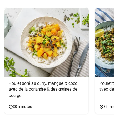
Poulet doré au curry, mangue & coco
Poulet tha
avec de la coriandre & des graines de 
avec des 
courge
30 minutes
35 minu