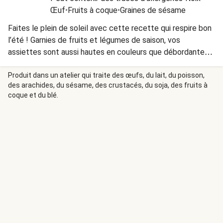
Œuf
•
Fruits à coque
•
Graines de sésame
Faites le plein de soleil avec cette recette qui respire bon
l’été ! Garnies de fruits et légumes de saison, vos
assiettes sont aussi hautes en couleurs que débordantes
de fraîcheur. Un festival de parfums ensoleillés, pour un
repas qui prend un air de vacances… jusque sur vos papilles.
Produit dans un atelier qui traite des œufs, du lait, du poisson,
des arachides, du sésame, des crustacés, du soja, des fruits à
coque et du blé.