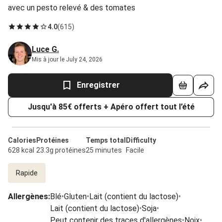
avec un pesto relevé & des tomates
4.0
(
615
)
Luce G.
Mis à jour le July 24, 2026
Enregistrer
Jusqu'à 85€ offerts + Apéro offert tout l’été
Calories
Protéines
Temps total
Difficulty
628 kcal
23.3g protéines
25 minutes
Facile
Rapide
Allergènes
:
Blé
•
Gluten
•
Lait (contient du lactose)
•
Lait (contient du lactose)
•
Soja
•
Peut contenir des traces d'allergènes
•
Noix
•