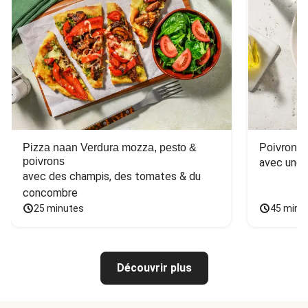
Pizza naan Verdura mozza, pesto &
Poivron f
poivrons
avec une 
avec des champis, des tomates & du 
concombre
25 minutes
45 minu
Découvrir plus