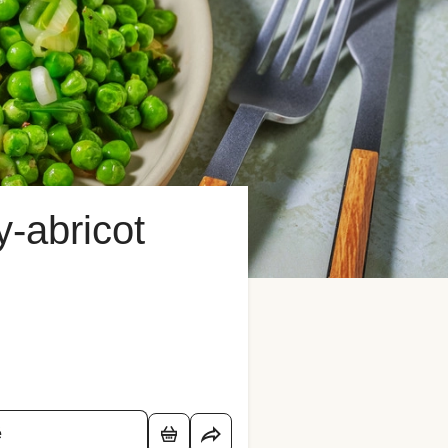
-abricot
é