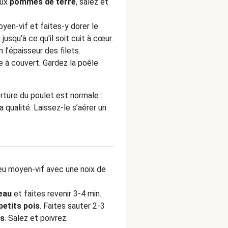
aux
pommes de terre
, salez et
yen-vif et faites-y dorer le
usqu’à ce qu'il soit cuit à cœur.
l’épaisseur des filets.
e à couvert. Gardez la poêle
rture du poulet est normale :
a qualité. Laissez-le s’aérer un
feu moyen-vif avec une noix de
eau
et faites revenir 3-4 min.
petits pois
. Faites sauter 2-3
is
. Salez et poivrez.