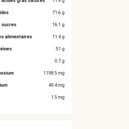
 acides gras saturés
11.9
g
ides
71.6
g
 sucres
16.1
g
es alimentaires
11.4
g
éines
51
g
0.7
g
assium
1198.5
mg
cium
49.4
mg
1.5
mg