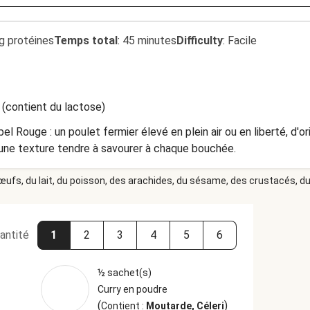
g protéines
Temps total
:
45 minutes
Difficulty
:
Facile
 (contient du lactose)
el Rouge : un poulet fermier élevé en plein air ou en liberté, d'
 une texture tendre à savourer à chaque bouchée.
 œufs, du lait, du poisson, des arachides, du sésame, des crustacés, du 
antité
1
2
3
4
5
6
½ sachet(s)
Curry en poudre
(
)
Contient :
Moutarde, Céleri