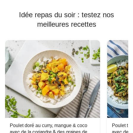
Idée repas du soir : testez nos
meilleures recettes
Poulet doré au curry, mangue & coco
Poulet tha
avec de la coriandre & des graines de 
avec des 