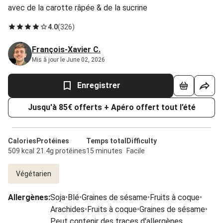
avec de la carotte râpée & de la sucrine
4.0
(
326
)
François-Xavier C.
Mis à jour le June 02, 2026
Enregistrer
Jusqu'à 85€ offerts + Apéro offert tout l’été
Calories
Protéines
Temps total
Difficulty
509 kcal
21.4g protéines
15 minutes
Facile
Végétarien
Allergènes
:
Soja
•
Blé
•
Graines de sésame
•
Fruits à coque
•
Arachides
•
Fruits à coque
•
Graines de sésame
•
Peut contenir des traces d'allergènes