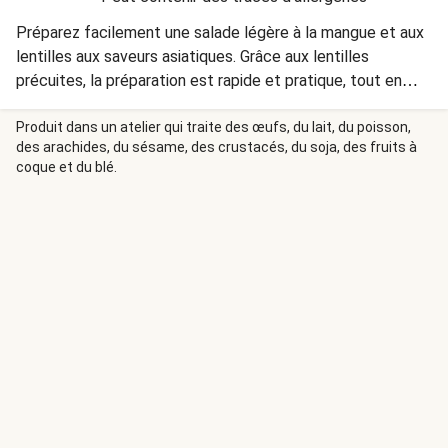
Préparez facilement une salade légère à la mangue et aux
lentilles aux saveurs asiatiques. Grâce aux lentilles
précuites, la préparation est rapide et pratique, tout en
conservant les saveurs authentiques. Une option rapide et
délicieuse pour un repas équilibré.
Produit dans un atelier qui traite des œufs, du lait, du poisson,
des arachides, du sésame, des crustacés, du soja, des fruits à
coque et du blé.