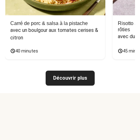
Carré de porc & salsa à la pistache
Risotto a
rôties
avec un boulgour aux tomates cerises & 
avec du 
citron
40 minutes
45 minu
Découvrir plus