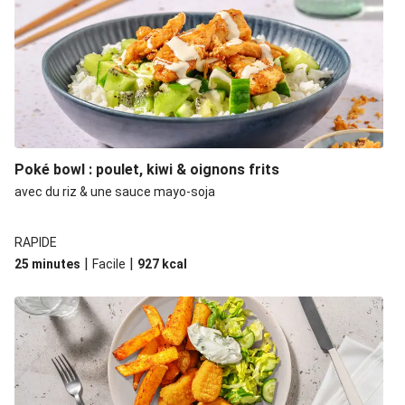
Poké bowl : poulet, kiwi & oignons frits
avec du riz & une sauce mayo-soja
RAPIDE
|
|
25 minutes
Facile
927
kcal