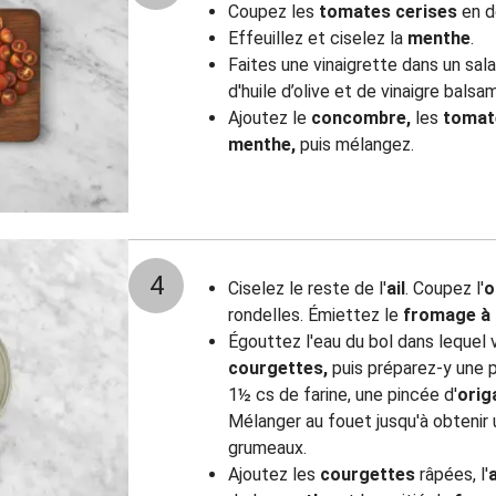
Coupez les
tomates cerises
en d
Effeuillez et ciselez la
menthe
.
Faites une vinaigrette dans un sal
d'huile d’olive et de vinaigre balsa
Ajoutez le
concombre,
les
tomate
menthe,
puis mélangez.
4
Ciselez le reste de l'
ail
. Coupez l'
o
rondelles. Émiettez le
fromage à 
Égouttez l'eau du bol dans lequel
courgettes,
puis préparez-y une p
1½ cs de farine, une pincée d'
orig
Mélanger au fouet jusqu'à obtenir 
grumeaux.
Ajoutez les
courgettes
râpées, l'
a