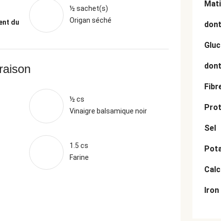
Mati
½ sachet(s)
Origan séché
ent du
dont
Gluc
dont
vraison
Fibr
½ cs
Prot
Vinaigre balsamique noir
Sel
1.5 cs
Pot
Farine
Cal
Iron