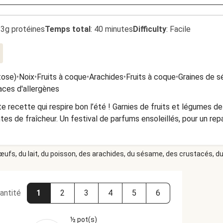
.3g protéines
Temps total
:
40 minutes
Difficulty
:
Facile
tose)
•
Noix
•
Fruits à coque
•
Arachides
•
Fruits à coque
•
Graines de 
aces d'allergènes
te recette qui respire bon l’été ! Garnies de fruits et légumes d
es de fraîcheur. Un festival de parfums ensoleillés, pour un rep
 œufs, du lait, du poisson, des arachides, du sésame, des crustacés, du 
antité
1
2
3
4
5
6
½ pot(s)