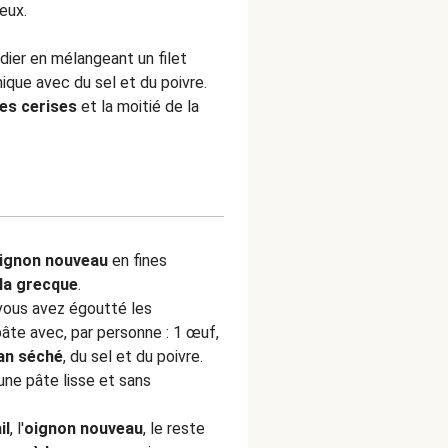
eux.
adier en mélangeant un filet
mique avec du sel et du poivre.
s cerises
et la moitié de la
ignon nouveau
en fines
la grecque
.
 vous avez égoutté les
âte avec, par personne : 1 œuf,
an séché
, du sel et du poivre.
une pâte lisse et sans
il
, l'
oignon nouveau
, le reste