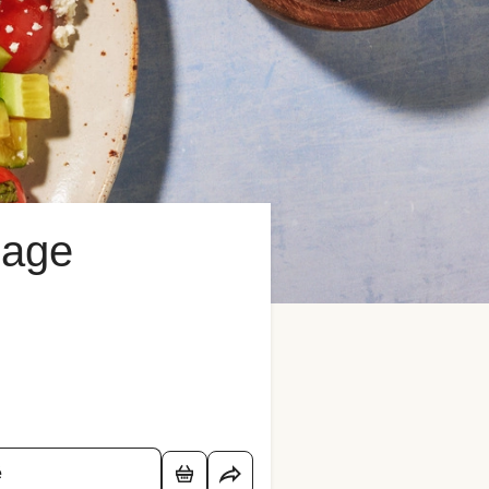
mage
é