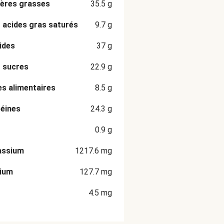
ères grasses
35.5
g
 acides gras saturés
9.7
g
ides
37
g
 sucres
22.9
g
es alimentaires
8.5
g
éines
24.3
g
0.9
g
assium
1217.6
mg
cium
127.7
mg
4.5
mg