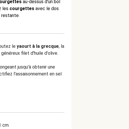
ourgettes
au-dessus d'un bol
z les
courgettes
avec le dos
u restante.
joutez le
yaourt à la grecque
, la
généreux filet d'huile d'olive.
ongeant jusqu’à obtenir une
ifiez l'assaisonnement en sel
1 cm.