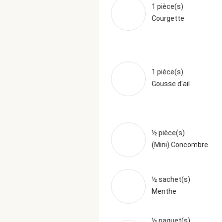
1 pièce(s)
Courgette
1 pièce(s)
Gousse d'ail
½ pièce(s)
(Mini) Concombre
½ sachet(s)
Menthe
½ paquet(s)