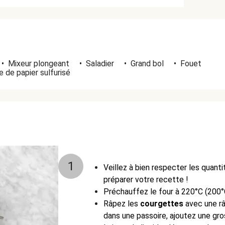
•
Mixeur plongeant
•
Saladier
•
Grand bol
•
Fouet
 de papier sulfurisé
1
Veillez à bien respecter les quant
préparer votre recette !
Préchauffez le four à 220°C (200°
Râpez les
courgettes
avec une râ
dans une passoire, ajoutez une gr