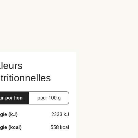
leurs
tritionnelles
ar portion
pour 100 g
gie (kJ)
2333
kJ
gie (kcal)
558
kcal