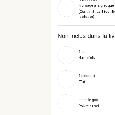
Fromage à la grecque
(
Contient :
Lait (conti
)
lactose)
Non inclus dans la li
1 cs
Huile d'olive
1 pièce(s)
Œuf
selon le goût
Poivre et sel