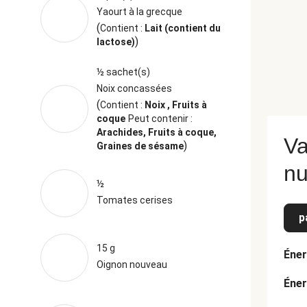
Yaourt à la grecque
(
Contient :
Lait (contient du
)
lactose)
½ sachet(s)
Noix concassées
(
Contient :
Noix , Fruits à
coque
Peut contenir :
Arachides, Fruits à coque,
Va
)
Graines de sésame
nu
½
Tomates cerises
p
15 g
Éner
Oignon nouveau
Éner