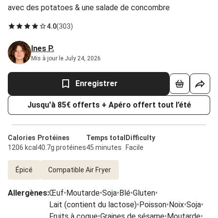
avec des potatoes & une salade de concombre
4.0
(
303
)
Ines P.
Mis à jour le July 24, 2026
Enregistrer
Jusqu'à 85€ offerts + Apéro offert tout l’été
Calories
Protéines
Temps total
Difficulty
1206 kcal
40.7g protéines
45 minutes
Facile
Épicé
Compatible Air Fryer
Allergènes
:
Œuf
•
Moutarde
•
Soja
•
Blé
•
Gluten
•
Lait (contient du lactose)
•
Poisson
•
Noix
•
Soja
•
Fruits à coque
•
Graines de sésame
•
Moutarde
•