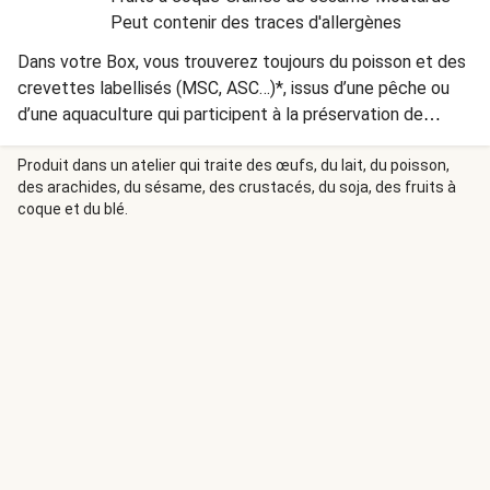
Peut contenir des traces d'allergènes
Dans votre Box, vous trouverez toujours du poisson et des
crevettes labellisés (MSC, ASC…)*, issus d’une pêche ou
d’une aquaculture qui participent à la préservation de
l'environnement. *D’autres labels environnementaux
peuvent également être présents selon
Produit dans un atelier qui traite des œufs, du lait, du poisson,
des arachides, du sésame, des crustacés, du soja, des fruits à
l’approvisionnement.
coque et du blé.