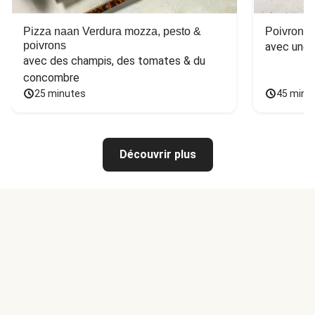
Pizza naan Verdura mozza, pesto &
Poivron f
poivrons
avec une 
avec des champis, des tomates & du 
concombre
25 minutes
45 minu
Découvrir plus