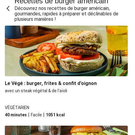
Recettes de burger américain
Hot dog au bœuf haché & cheddar
Découvrez nos recettes de burger américain,
gourmandes, rapides à préparer et déclinables de
Bagel façon BLT (bacon, lettuce, tomato)
plusieurs manières !
Bagel avocat, poulet & roquette
Wraps poulet avocat, sauce yaourt aux épices
Salade de grenailles & poulet grillé
Chili con carne au bœuf et aux haricots noirs
Salade au poulet à la méditerranéenne et aux
grenailles
Spaghetti aux boulettes de poulet
Le Végé : burger, frites & confit d'oignon
avec un steak végétal & de l'aïoli
Salade de grenailles au maïs et aux lardons.
Pizza au bœuf haché et aux épinards sur naan
VÉGÉTARIEN
Burger au piment vert piquant et au piccalilli
|
|
40 minutes
Facile
1051
kcal
L'Ultimate Burger : gouda & oignons confits
Texas BBQ burger au gouda