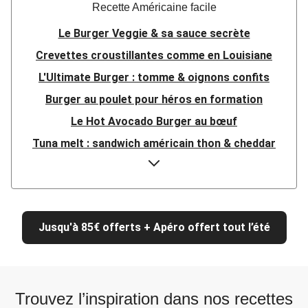
Recette Américaine facile
Le Burger Veggie & sa sauce secrète
Crevettes croustillantes comme en Louisiane
L'Ultimate Burger : tomme & oignons confits
Burger au poulet pour héros en formation
Le Hot Avocado Burger au bœuf
Tuna melt : sandwich américain thon & cheddar
Burger à la mozza panée & avocat
Sandwich au porc effiloché & aïoli
Bagel façon BLT (bacon, lettuce, tomato)
Jusqu'à 85€ offerts + Apéro offert tout l’été
Bagel avocat, poulet & roquette
Wraps poulet avocat, sauce yaourt aux épices
Salade de grenailles & poulet grillé
Trouvez l’inspiration dans nos recettes
Salade au poulet à la méditerranéenne et aux