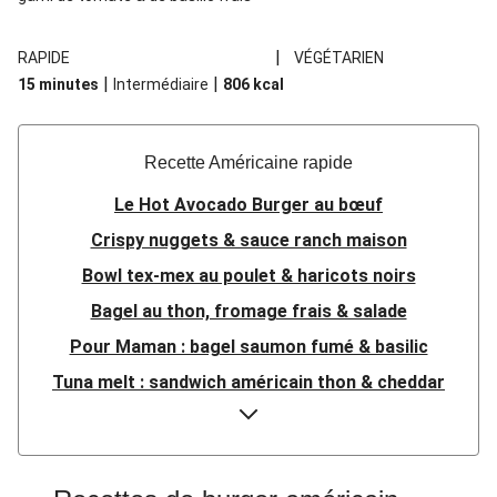
|
RAPIDE
VÉGÉTARIEN
|
|
15 minutes
Intermédiaire
806
kcal
Recette Américaine rapide
Le Hot Avocado Burger au bœuf
Crispy nuggets & sauce ranch maison
Bowl tex-mex au poulet & haricots noirs
Bagel au thon, fromage frais & salade
Pour Maman : bagel saumon fumé & basilic
Tuna melt : sandwich américain thon & cheddar
Salade de farfalle au lard & sauce ciboulette
Burger à la mozza panée & avocat
Sandwich au porc effiloché & aïoli