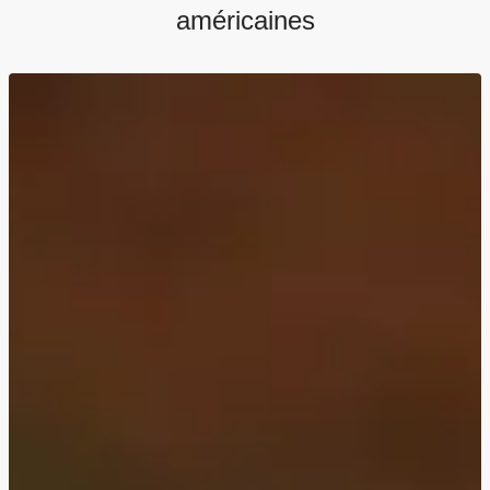
grenailles
américaines
Spaghetti aux boulettes de poulet
Pizza au bœuf haché et aux épinards sur naan
Soupe de tomate et de poivron grillés
Soupe de tomates et de poivron rôti
Soupe de tomates et de poivrons rôtis
Crevettes croustillantes comme en Louisiane
Cheesy Fries au cheddar & poulet BBQ grillé
L'Ultimate Burger : gouda & oignons confits
Texas BBQ burger au gouda