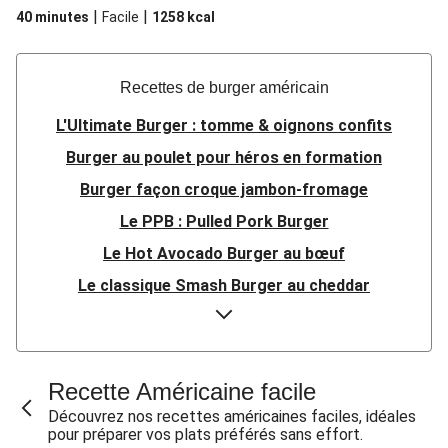
|
|
40 minutes
Facile
1258
kcal
Recettes de burger américain
L'Ultimate Burger : tomme & oignons confits
Burger au poulet pour héros en formation
Burger façon croque jambon-fromage
Le PPB : Pulled Pork Burger
Le Hot Avocado Burger au bœuf
Le classique Smash Burger au cheddar
Burger crousti-fondant au poulet & avocat
Burger de bœuf, emmental & oignons confits
Burger de bœuf, oignons confits, lard & comté
Recette Américaine facile
Burger de poulet pané & mayo aux herbes
Découvrez nos recettes américaines faciles, idéales
pour préparer vos plats préférés sans effort.
Burger au poulet croustillant & avocat