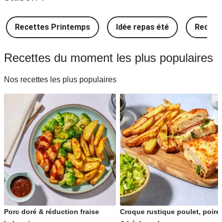
Idée Recettes japonaises
Recettes Printemps
Idée repas été
Recette
Idée Recettes françaises
Recettes du moment les plus populaires
Idée Recettes indiennes
Nos recettes les plus populaires
Idée Recettes espagnoles
Idée Recettes méditerranéennes
Idée Recettes indonésiennes
Idée Recettes portugaises
Porc doré & réduction fraise
Croque rustique poulet, poire
Idée Recettes traditionnelles