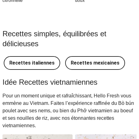
citronnelle
doux
Recettes simples, équilibrées et
délicieuses
Recettes italiennes
Recettes mexicaines
R
Idée Recettes vietnamiennes
Pour un moment unique et rafraî​chissant, Hello Fresh vous
emmène au Vietnam. Faites l’expérience raffinée du Bò bún
poulet avec ses nems, ou bien du Phở vietnamien au boeuf
et ses nouilles de riz, avec nos étonnantes recettes
vietnamiennes.