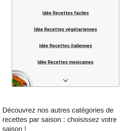
Idée Recettes faciles
Idée Recettes végétariennes
Idée Recettes italiennes
Idée Recettes mexicaines
Idée Recettes fusion
Idée Recettes asiatiques
Découvrez nos autres catégories de
Idée Recettes vietnamiennes
recettes par saison : choisissez votre
saison !
Idée Recettes chinoises