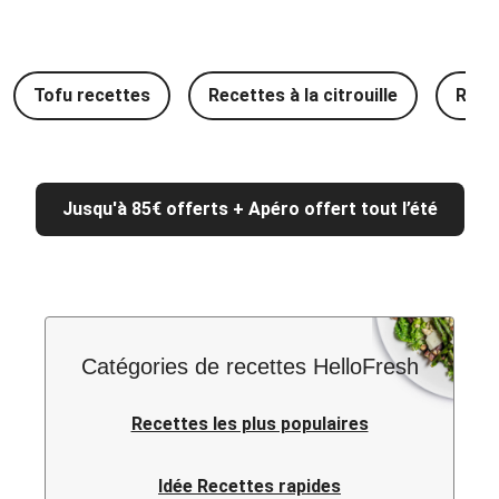
Tofu recettes
Recettes à la citrouille
Rece
Jusqu'à 85€ offerts + Apéro offert tout l’été
Catégories de recettes HelloFresh
Recettes les plus populaires
Idée Recettes rapides