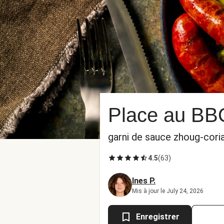
Place au BBQ
garni de sauce zhoug-cor
4.5
(
63
)
Ines P.
Mis à jour le July 24, 2026
Enregistrer