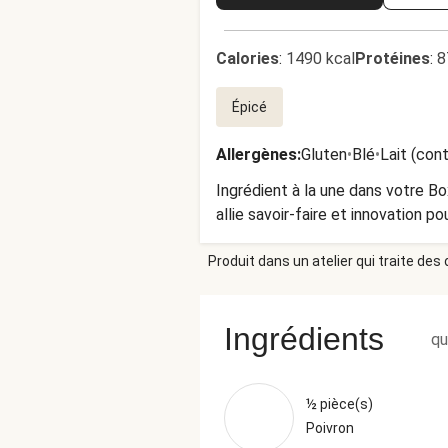
Calories
:
1490 kcal
Protéines
:
8
Épicé
Allergènes
:
Gluten
•
Blé
•
Lait (con
Ingrédient à la une dans votre Bo
allie savoir-faire et innovation p
Produit dans un atelier qui traite des
Ingrédients
qu
½ pièce(s)
Poivron