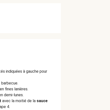
ités indiquées à gauche pour
e barbecue.
n fines lanières.
n demi-lunes.
t
avec la moitié de la
sauce
tape 4.