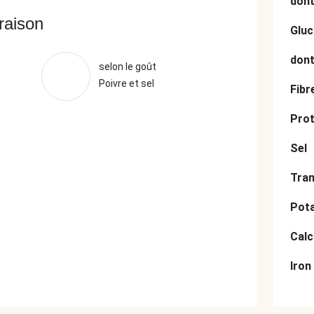
dont
vraison
Gluc
dont
selon le goût
Poivre et sel
Fibr
Prot
Sel
Tran
Pot
Cal
Iron