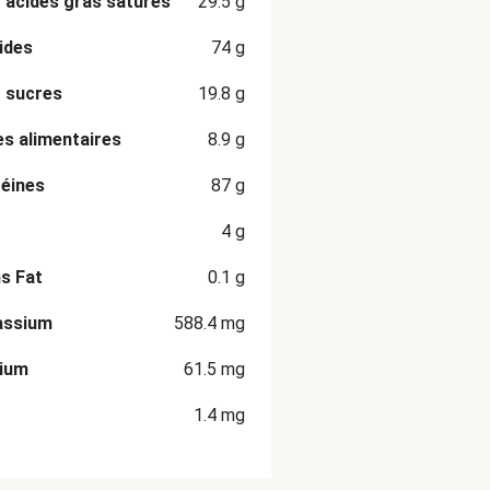
 acides gras saturés
29.5
g
ides
74
g
 sucres
19.8
g
es alimentaires
8.9
g
éines
87
g
4
g
s Fat
0.1
g
assium
588.4
mg
cium
61.5
mg
1.4
mg