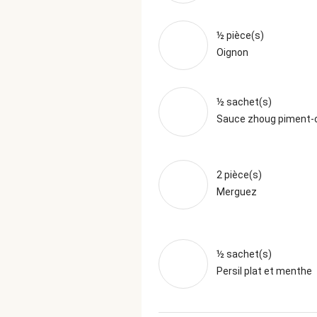
½ pièce(s)
Oignon
½ sachet(s)
Sauce zhoug piment-
2 pièce(s)
Merguez
½ sachet(s)
Persil plat et menthe