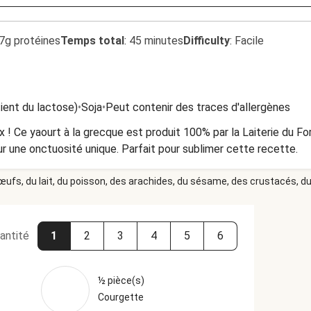
7g protéines
Temps total
:
45 minutes
Difficulty
:
Facile
tient du lactose)
•
Soja
•
Peut contenir des traces d'allergènes
x ! Ce yaourt à la grecque est produit 100% par la Laiterie du Fo
our une onctuosité unique. Parfait pour sublimer cette recette.
 œufs, du lait, du poisson, des arachides, du sésame, des crustacés, du 
antité
1
2
3
4
5
6
½ pièce(s)
Courgette