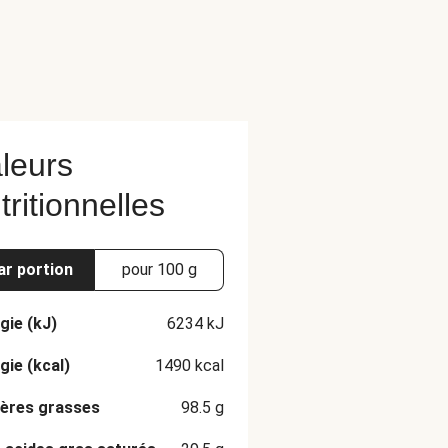
leurs
tritionnelles
ar portion
pour 100 g
gie (kJ)
6234
kJ
gie (kcal)
1490
kcal
ères grasses
98.5
g