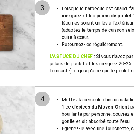
3
Lorsque le barbecue est chaud, fait
merguez
et les
pilons de poulet
légumes soient grillés à l'extérieur
(adaptez le temps de cuisson selo
cuite à cœur.
Retournez-les régulièrement.
L'ASTUCE DU CHEF
: Si vous n'avez pa
pillons de poulet et les merguez 20-25 m
tournante), ou jusqu'à ce que le poulet s
4
Mettez la semoule dans un saladier. 
1 cc d'
épices du Moyen-Orient
pa
bouillante par personne, couvrez et
gonfle et ait absorbé toute l'eau.
Égrenez-le avec une fourchette, s