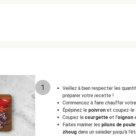
1
Veillez à bien respecter les quant
préparer votre recette !
Commencez à faire chauffer votr
Épépinez le
poivron
et coupez-le e
Coupez la
courgette
et l'
oignon
e
Faites mariner les
pilons de poule
zhoug
dans un saladier jusqu'à l'é