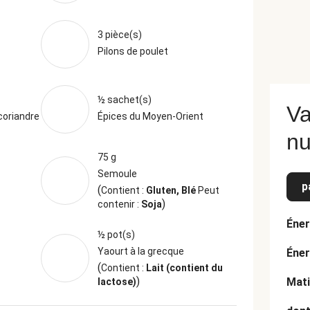
3 pièce(s)
Pilons de poulet
½ sachet(s)
Va
coriandre
Épices du Moyen-Orient
nu
75 g
Semoule
p
(
Contient :
Gluten, Blé
Peut
)
contenir :
Soja
Éner
½ pot(s)
Yaourt à la grecque
Éner
(
Contient :
Lait (contient du
)
Mati
lactose)