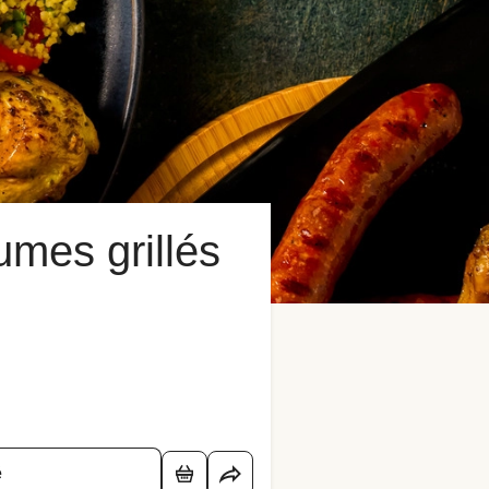
mes grillés
é