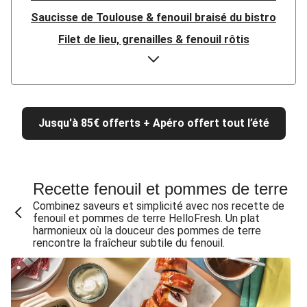
Saucisse de Toulouse & fenouil braisé du bistro
Filet de lieu, grenailles & fenouil rôtis
La Viking : saumon fumé, fenouil & ricotta
Poulet Label Rouge façon chich taouk & fenouil
Poulet façon chich taouk, labneh & fenouil
Jusqu'à 85€ offerts + Apéro offert tout l’été
La Viking : saumon fumé, fenouil & ricotta
Poulet Label Rouge façon chich taouk & fenouil
Poulet façon chich taouk, labneh & fenouil
Recette fenouil et pommes de terre
Poulet Label Rouge façon chich taouk & fenouil
Combinez saveurs et simplicité avec nos recette de
Poulet façon chich taouk, labneh & fenouil
fenouil et pommes de terre HelloFresh. Un plat
harmonieux où la douceur des pommes de terre
Tarte fine aux oignons & fenouil façon tatin
rencontre la fraîcheur subtile du fenouil.
La Viking : saumon fumé, fenouil & ricotta
MVP du bistro : Saucisse de Toulouse & polenta
Porc haché sauce soja à la coréenne