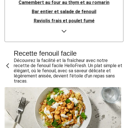
Camembert au four au thym et au romarin
Bar entier et salade de fenouil
Raviolis frais et poulet fumé
Pintade et pointes d'asperge grillées
Salade de thon et de pommes de terre Opperdoezer
Ronde
Recette fenouil facile
Risotto au mascarpone et à la saucisse de porc épicée
Découvrez la facilité et la fraîcheur avec notre
Porc haché sauce soja à la coréenne
recette de fenouil facile HelloFresh. Un plat simple et
élégant, où le fenouil, avec sa saveur délicate et
Salade à la truite fumée, fenouil & pomme
légèrement anisée, devient l'étoile d'un repas sans
tracas.
Lomo de porc, lardons et champignons
Tourte aux poissons et au fenouil
Fish & chips de lieu noir
Tourte aux poissons et au fenouil
Fish & chips de lieu noir