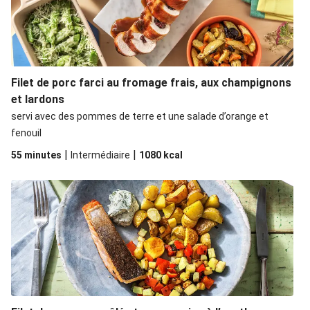
Poulet Label Rouge façon chich taouk & fenouil
Poulet façon chich taouk & fenouil
La Viking : saumon fumé, fenouil & ricotta
Filet de porc farci au fromage frais, aux champignons
Poulet mariné façon chich taouk & fenouil
et lardons
servi avec des pommes de terre et une salade d’orange et
fenouil
|
|
55 minutes
Intermédiaire
1080
kcal