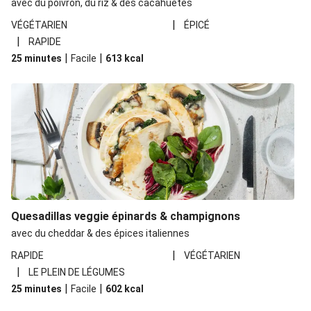
avec du poivron, du riz & des cacahuètes
|
VÉGÉTARIEN
ÉPICÉ
|
RAPIDE
|
|
25 minutes
Facile
613
kcal
Quesadillas veggie épinards & champignons
avec du cheddar & des épices italiennes
|
RAPIDE
VÉGÉTARIEN
|
LE PLEIN DE LÉGUMES
|
|
25 minutes
Facile
602
kcal