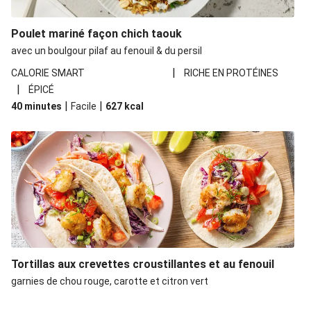
Tourte aux poissons et au fenouil
Fish & chips de lieu noir
Poulet mariné façon chich taouk
Tourte de poisson au fenouil et à la tomate
avec un boulgour pilaf au fenouil & du persil
Filet de porc farci au fromage frais, aux champignons
|
CALORIE SMART
RICHE EN PROTÉINES
et lardons
|
ÉPICÉ
Ravioli frais au fenouil, au chèvre et au lard
|
|
40 minutes
Facile
627
kcal
Fish & chips de lieu noir
Tourte de poissons au fenouil et à la tomate
Tortillas aux crevettes croustillantes et au fenouil
garnies de chou rouge, carotte et citron vert