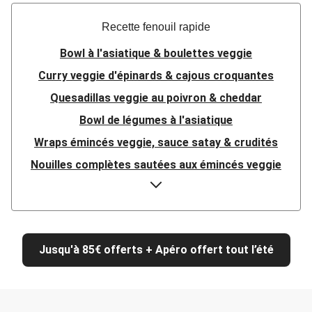
Recette fenouil rapide
Bowl à l'asiatique & boulettes veggie
Curry veggie d'épinards & cajous croquantes
Quesadillas veggie au poivron & cheddar
Bowl de légumes à l'asiatique
Wraps émincés veggie, sauce satay & crudités
Nouilles complètes sautées aux émincés veggie
Nouilles sautées aux émincés veggie & courgette
Burger des supporters : steak veggie & tomates
Riz sauté aux émincés veggie & spicy sriracha
Jusqu'à 85€ offerts + Apéro offert tout l’été
Wok de nouilles complètes aux émincés veggie
Wok de nouilles aux émincés veggie & courgette
Buddha bowl de boulettes veggie, gomasio & riz