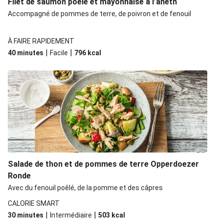
Filet de saumon poêlé et mayonnaise à l’aneth
Accompagné de pommes de terre, de poivron et de fenouil
À FAIRE RAPIDEMENT
|
|
40 minutes
Facile
796
kcal
Salade de thon et de pommes de terre Opperdoezer
Ronde
Avec du fenouil poêlé, de la pomme et des câpres
CALORIE SMART
|
|
30 minutes
Intermédiaire
503
kcal