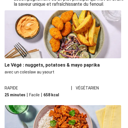
la saveur unique et rafraîchissante du fenouil.
Le Végé : nuggets, potatoes & mayo paprika
avec un coleslaw au yaourt
|
RAPIDE
VÉGÉTARIEN
|
|
25 minutes
Facile
658
kcal