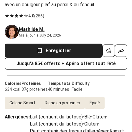
avec un boulgour pilaf au persil & du fenouil
4.0
(
256
)
Mathilde M.
Mis à jour le July 24, 2026
Enregistrer
Jusqu'à 85€ offerts + Apéro offert tout l’été
Calories
Protéines
Temps total
Difficulty
634 kcal
37g protéines
40 minutes
Facile
Calorie Smart
Riche en protéines
Épicé
Allergènes
:
Lait (contient du lactose)
•
Blé
•
Gluten
•
Lait (contient du lactose)
•
Gluten
•
Peut contenir des traces d'allergènes
•
Kamut
•