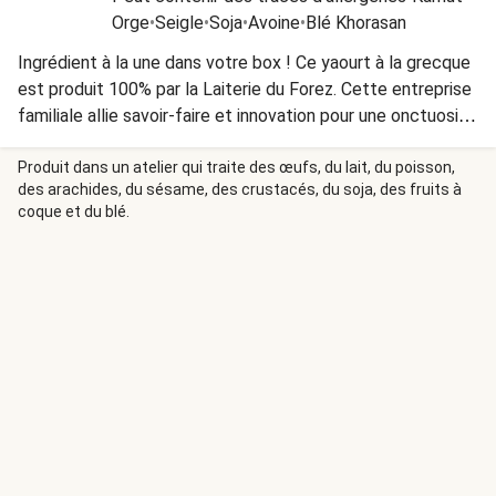
Orge
•
Seigle
•
Soja
•
Avoine
•
Blé Khorasan
Ingrédient à la une dans votre box ! Ce yaourt à la grecque
est produit 100% par la Laiterie du Forez. Cette entreprise
familiale allie savoir-faire et innovation pour une onctuosité
unique. Parfait pour sublimer cette recette.
Produit dans un atelier qui traite des œufs, du lait, du poisson,
des arachides, du sésame, des crustacés, du soja, des fruits à
coque et du blé.