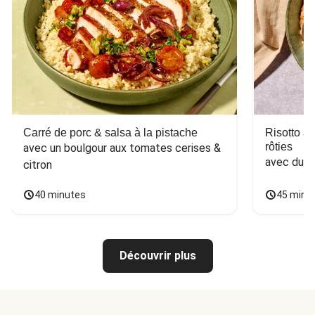
Carré de porc & salsa à la pistache
Risotto a
rôties
avec un boulgour aux tomates cerises & 
avec du 
citron
40 minutes
45 minu
Découvrir plus