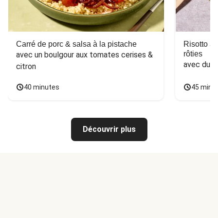
Carré de porc & salsa à la pistache
Risotto a
rôties
avec un boulgour aux tomates cerises & 
avec du 
citron
40 minutes
45 minu
Découvrir plus