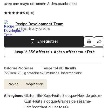
avec une mayo citronnée & des cranberries
5.0
(
10
)
Recipe Development Team
Mis à jour le July 23, 2026
Enregistrer
Jusqu'à 85€ offerts + Apéro offert tout l’été
Calories
Protéines
Temps total
Difficulty
727 kcal
20.1g protéines
20 minutes
Intermédiaire
Rapide
Végétarien
Allergènes
:
Gluten
•
Blé
•
Soja
•
Fruits à coque
•
Noix de pécan
•
Œuf
•
Fruits à coque
•
Graines de sésame
•
Lait (contient du lactose)
•