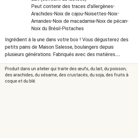
Peut contenir des traces d'allergènes
•
Arachides
•
Noix de cajou
•
Noisettes
•
Noix
•
Amandes
•
Noix de macadamia
•
Noix de pécan
•
Noix du Brésil
•
Pistaches
Ingrédient à la une dans votre box ! Vous dégusterez des
petits pains de Maison Salesse, boulangers depuis
plusieurs générations. Fabriqués avec des matières
premières de qualité et en circuit court, Maison Salesse
garantit des petits pains savoureux et 100% origine France.
Produit dans un atelier qui traite des œufs, du lait, du poisson,
des arachides, du sésame, des crustacés, du soja, des fruits à
coque et du blé.