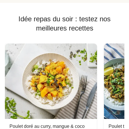
Idée repas du soir : testez nos
meilleures recettes
Poulet doré au curry, mangue & coco
Poulet tha