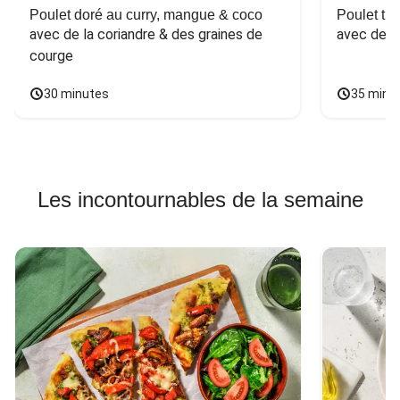
Poulet doré au curry, mangue & coco
Poulet tha
avec de la coriandre & des graines de 
avec des 
courge
30 minutes
35 minu
Les incontournables de la semaine