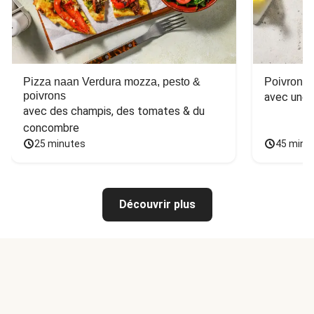
Pizza naan Verdura mozza, pesto &
Poivron f
poivrons
avec une 
avec des champis, des tomates & du 
concombre
25 minutes
45 minu
Découvrir plus