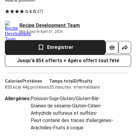
4.0
(
47
)
Recipe Development Team
Mis à jour le April 01, 2026
Enregistrer
Jusqu'à 85€ offerts + Apéro offert tout l’été
Calories
Protéines
Temps total
Difficulty
830 kcal
44g protéines
35 minutes
Intermédiaire
Allergènes
:
Poisson
•
Soja
•
Gluten/Gluten
•
Blé
•
Graines de sésame
•
Gluten
•
Céleri
•
Anhydride sulfureux et sulfites
•
Peut contenir des traces d'allergènes
•
Arachides
•
Fruits à coque