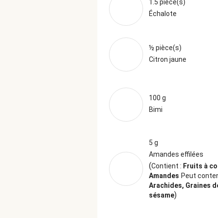
1.5 pièce(s)
Échalote
½ pièce(s)
Citron jaune
100 g
Bimi
5 g
Amandes effilées
(
Contient :
Fruits à c
Amandes
Peut conteni
Arachides, Graines d
)
sésame