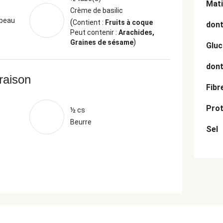
Mati
Crème de basilic
 peau
(
Contient :
Fruits à coque
dont
Peut contenir :
Arachides,
)
Graines de sésame
Gluc
dont
vraison
Fibr
Prot
½ cs
Beurre
Sel