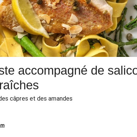
aste accompagné de salico
fraîches
, des câpres et des amandes
am