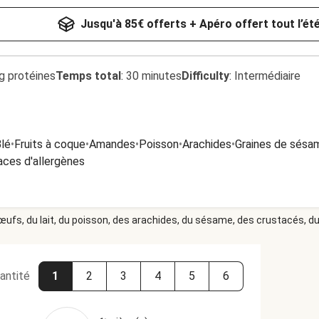
Jusqu'à 85€ offerts + Apéro offert tout l’ét
g protéines
Temps total
:
30 minutes
Difficulty
:
Intermédiaire
lé
•
Fruits à coque
•
Amandes
•
Poisson
•
Arachides
•
Graines de sésa
aces d'allergènes
 œufs, du lait, du poisson, des arachides, du sésame, des crustacés, du 
antité
1
2
3
4
5
6