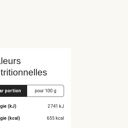
leurs
tritionnelles
ar portion
pour 100 g
gie (kJ)
2741
kJ
gie (kcal)
655
kcal