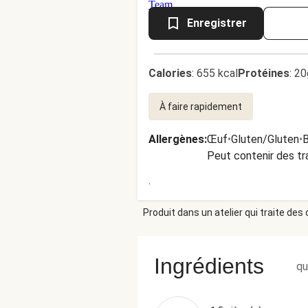
Enregistrer
Calories
:
655 kcal
Protéines
:
20
À faire rapidement
Allergènes
:
Œuf
•
Gluten/Gluten
•
B
Peut contenir des tr
.
Produit dans un atelier qui traite des
Ingrédients
qu