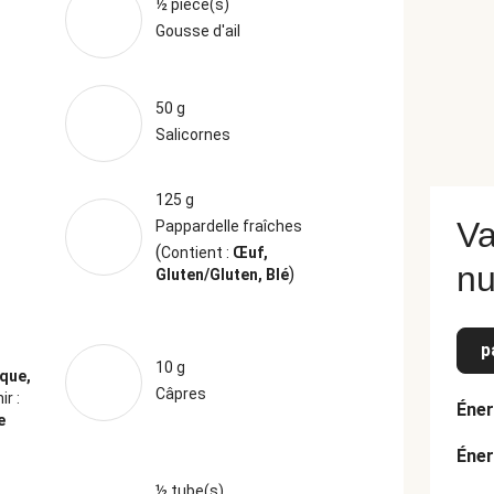
½ pièce(s)
Gousse d'ail
50 g
Salicornes
125 g
Va
Pappardelle fraîches
(
Contient :
Œuf,
nu
)
Gluten/Gluten, Blé
p
10 g
oque,
Câpres
r :
Éner
e
Éner
½ tube(s)