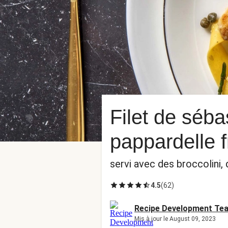
Filet de séb
pappardelle 
servi avec des broccolini
4.5
(
62
)
Recipe Development Te
Mis à jour le August 09, 2023