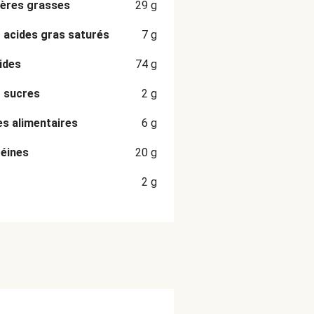
ères grasses
29
g
 acides gras saturés
7
g
ides
74
g
 sucres
2
g
es alimentaires
6
g
éines
20
g
2
g