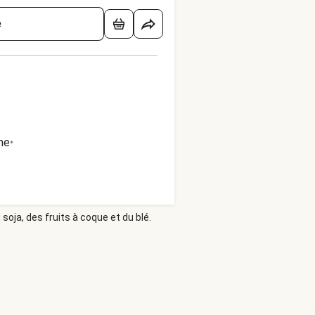
é
me
•
soja, des fruits à coque et du blé.