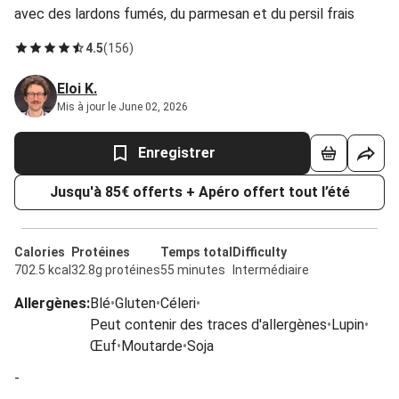
avec des lardons fumés, du parmesan et du persil frais
4.5
(
156
)
Eloi K.
Mis à jour le June 02, 2026
Enregistrer
Jusqu'à 85€ offerts + Apéro offert tout l’été
Calories
Protéines
Temps total
Difficulty
702.5 kcal
32.8g protéines
55 minutes
Intermédiaire
Allergènes
:
Blé
•
Gluten
•
Céleri
•
Peut contenir des traces d'allergènes
•
Lupin
•
Œuf
•
Moutarde
•
Soja
-