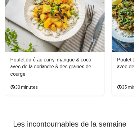
Poulet doré au curry, mangue & coco
Poulet tha
avec de la coriandre & des graines de 
avec des 
courge
30 minutes
35 minu
Les incontournables de la semaine