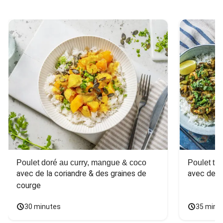
Poulet doré au curry, mangue & coco
Poulet tha
avec de la coriandre & des graines de 
avec des 
courge
30 minutes
35 minu