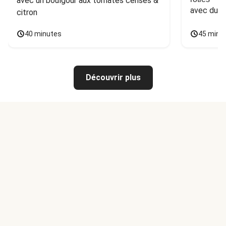
avec un boulgour aux tomates cerises & 
avec du 
citron
40 minutes
45 minu
Découvrir plus