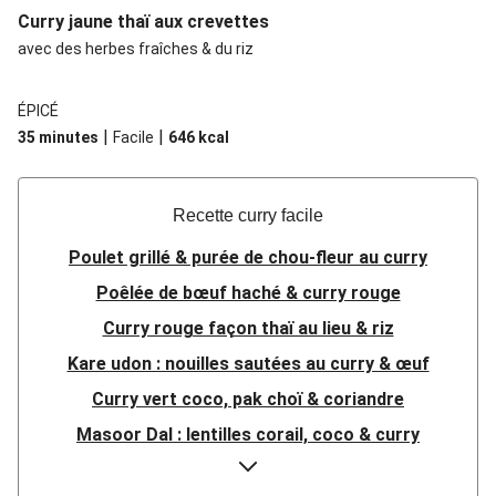
Curry jaune thaï aux crevettes
avec des herbes fraîches & du riz
ÉPICÉ
|
|
35 minutes
Facile
646
kcal
Recette curry facile
Poulet grillé & purée de chou-fleur au curry
Poêlée de bœuf haché & curry rouge
Curry rouge façon thaï au lieu & riz
Kare udon : nouilles sautées au curry & œuf
Curry vert coco, pak choï & coriandre
Masoor Dal : lentilles corail, coco & curry
Sunny curry au poulet, nouilles & coco