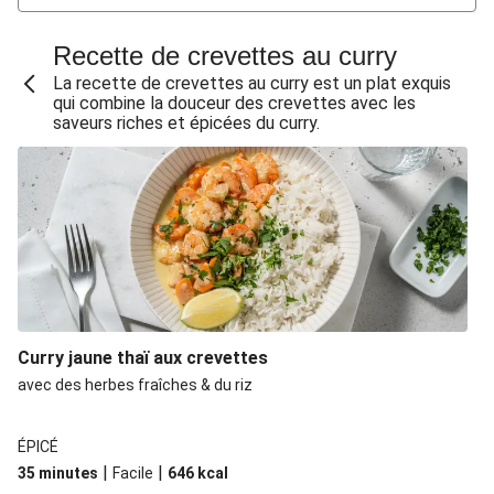
Curry thaï de dinde & patate douce
Curry de crevettes & lait de coco
Recette de crevettes au curry
Curry de lieu & lait de coco façon Moqueca
La recette de crevettes au curry est un plat exquis
qui combine la douceur des crevettes avec les
Bowl de lentilles corail au saumon & brocoli
saveurs riches et épicées du curry.
Curry de crevettes au vadouvan
Salade d'orzo & crevettes au curry
Curry de poulet express & riz de chou-fleur
Curry rouge au poulet & semoule complète
Curry doux aux épinards et aux pois chiches
Curry au poulet et haricots verts
Curry jaune thaï aux crevettes
Curry aux crevettes express
avec des herbes fraîches & du riz
Couscous et poulet au curry
Curry vert thaï et boulettes de poulet maison
ÉPICÉ
Soupe de nouilles au curry
|
|
35 minutes
Facile
646
kcal