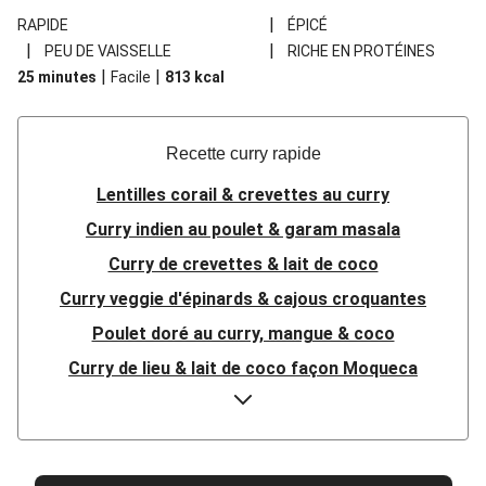
|
RAPIDE
ÉPICÉ
|
|
PEU DE VAISSELLE
RICHE EN PROTÉINES
|
|
25 minutes
Facile
813
kcal
Recette curry rapide
Lentilles corail & crevettes au curry
Curry indien au poulet & garam masala
Curry de crevettes & lait de coco
Curry veggie d'épinards & cajous croquantes
Poulet doré au curry, mangue & coco
Curry de lieu & lait de coco façon Moqueca
Bowl de lentilles corail au saumon & brocoli
Curry indien à la patate douce & épinards
Curry rouge thaï épicé de saumon