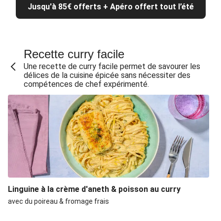
Jusqu'à 85€ offerts + Apéro offert tout l’été
Curry de crevettes au vadouvan
Salade d'orzo & crevettes au curry
Mapo tofu végétarien au portobello & haricots noirs
Recette curry facile
Curry de poulet express & riz de chou-fleur
Une recette de curry facile permet de savourer les
Curry rouge au poulet & semoule complète
délices de la cuisine épicée sans nécessiter des
compétences de chef expérimenté.
Curry d'épinards & riz au curcuma
Curry doux aux épinards et aux pois chiches
Curry aux épinards et aux patates douces
Curry au poulet et haricots verts
Filet de merlu pané accompagné de chou-fleur et d'une
sauce au curry
Curry aux crevettes express
Linguine à la crème d'aneth & poisson au curry
Curry vert aux boulettes de poulet
avec du poireau & fromage frais
Curry de poulet express