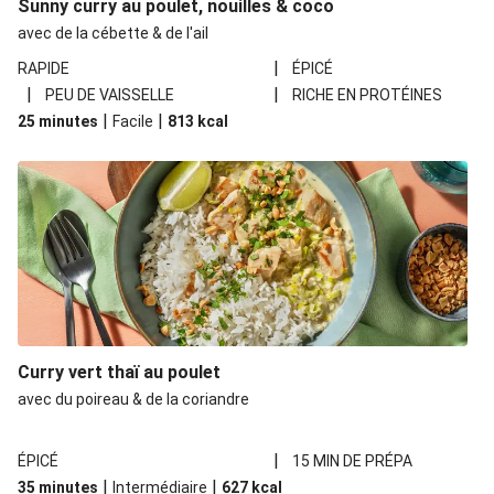
Sunny curry au poulet, nouilles & coco
avec de la cébette & de l'ail
|
RAPIDE
ÉPICÉ
|
|
PEU DE VAISSELLE
RICHE EN PROTÉINES
|
|
25 minutes
Facile
813
kcal
Curry vert thaï au poulet
avec du poireau & de la coriandre
|
ÉPICÉ
15 MIN DE PRÉPA
|
|
35 minutes
Intermédiaire
627
kcal