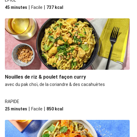
ÉPICÉ
|
|
45 minutes
Facile
737
kcal
Nouilles de riz & poulet façon curry
avec du pak choï, de la coriandre & des cacahuètes
RAPIDE
|
|
25 minutes
Facile
850
kcal