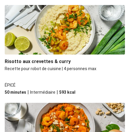
Jollof rice piquant au poulet Label Rouge
Risotto aux crevettes & curry
Recette pour robot de cuisine | 4 personnes max
ÉPICÉ
|
|
50 minutes
Intermédiaire
593
kcal