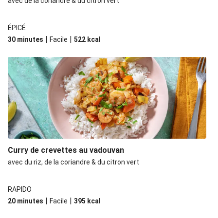
avec de la coriandre & du citron vert
ÉPICÉ
|
|
30 minutes
Facile
522
kcal
Curry de crevettes au vadouvan
avec du riz, de la coriandre & du citron vert
RAPIDO
|
|
20 minutes
Facile
395
kcal