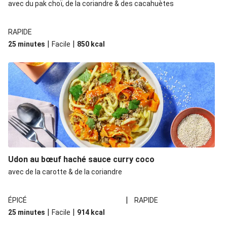
avec du pak choï, de la coriandre & des cacahuètes
RAPIDE
|
|
25 minutes
Facile
850
kcal
Udon au bœuf haché sauce curry coco
avec de la carotte & de la coriandre
|
ÉPICÉ
RAPIDE
|
|
25 minutes
Facile
914
kcal