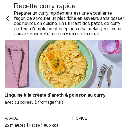
Curry vert thaï et boulettes de poulet maison
Recette curry rapide
Curry au poulet et aux haricots verts
Préparer un curry rapidement est une excellente
façon de savourer un plat riche en saveurs sans passer
Soupe de nouilles au curry et à l'effiloché de poulet.
des heures en cuisine. En utilisant des pâtes de curry
prêtes à l'emploi ou des épices déjà mélangées, vous
Jollof rice piquant au poulet Label Rouge
pouvez concocter un curry en un clin d'œil.
Jollof rice piquant au poulet comme au Nigeria
Poulet au curry vert & coco façon thaï
Poulet au curry vert & coco façon thaï
Poulet au curry vert & coco façon thaï
Curry Udon : poulet & lait de coco
Curry de poulet & légumes d'été
Linguine à la crème d'aneth & poisson au curry
Wok au poulet coco épicé façon bicol
avec du poireau & fromage frais
Wok au poulet coco épicé façon bicol
Poulet Label Rouge doré & sauce curry-abricot
|
RAPIDE
ÉPICÉ
Poulet doré & sauce curry-abricot
|
|
25 minutes
Facile
866
kcal