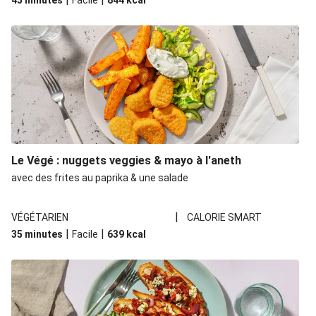
45 minutes
Facile
844
kcal
Le Végé : nuggets veggies & mayo à l'aneth
avec des frites au paprika & une salade
|
VÉGÉTARIEN
CALORIE SMART
|
|
35 minutes
Facile
639
kcal