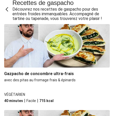
Salade top chrono : bœuf & crudités à la thaï
Recettes de gaspacho
Salade de lentilles & sauce yaourt au chèvre
Découvrez nos recettes de gaspacho pour des
entrées froides immanquables. Accompagné de
Gratin d'aubergine & porc haché à la grecque
tartine ou tapenade, vous trouverez votre plaisir !
Salade minute : poulet, lardons & radis
Salade Medina éclair de dinde & semoule
Galette bretonne complète jambon-gouda
Filet mignon, lentilles & lardons de Mamie Jo
Salade futée de Zhen : patate douce & avocat
Cuisse de poulet BBQ & salade panzanella
Gazpacho de concombre ultra-frais
La Végé : Flammekueche oignons & lardons veggie
avec des pitas au fromage frais & épinards
Salade de pâtes au pesto, courgette & avocat
Salade rustique melon, coppa & mozza
VÉGÉTARIEN
Merguez & salade de haricots express
|
|
40 minutes
Facile
715
kcal
Salade de pois chiches rôtis, avocat & fromage