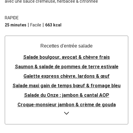
avec une sauce crémeuse, herbacée & citronnée
RAPIDE
|
|
25 minutes
Facile
663
kcal
Recettes d'entrée salade
Salade boulgour, avocat & chèvre frais
Saumon & salade de pommes de terre estivale
Galette express chèvre, lardons & œuf
Salade maxi gain de temps bœuf & fromage bleu
Salade du Onze : jambon & cantal AOP
Croque-monsieur jambon & crème de gouda
La Végé : Salade d'émincés veggie façon poulet
Salade « minute » lentilles, burrata & coppa