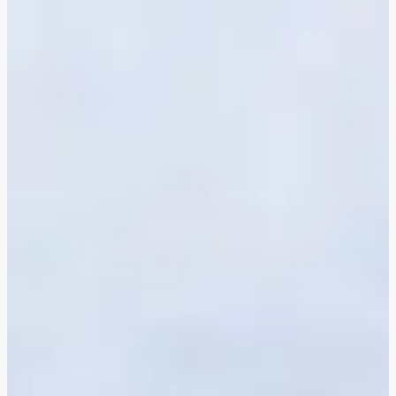
Bruschetta nectarine, mozza & prosciutto crudo
Gazpacho de courgette, menthe & chèvre
Bruschetta de melon, chèvre & tomate côtelée
Bruschetta & frites de légumes d'été
Gaspacho de courgette, menthe & chèvre