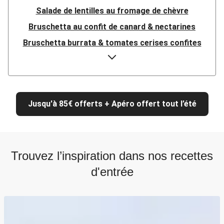
Salade de lentilles au fromage de chèvre
Bruschetta au confit de canard & nectarines
Bruschetta burrata & tomates cerises confites
Bruschetta burrata & tomates cerises confites
Bruschetta aux poivrons grillés & chèvre frais
Bruschetta burrata & tomates cerises confites
Jusqu'à 85€ offerts + Apéro offert tout l’été
Bruschetta burrata zéro tracas & tomates cerises
Bruschetta au confit de canard & nectarines
Bruschetta aux tranches de poulet & nectarine
Trouvez l’inspiration dans nos recettes
Bruschetta nectarine, mozza & prosciutto crudo
d'entrée
Bruschetta chorizo-poivron à l'espagnole
Gazpacho de courgette, menthe & chèvre
Bruschetta nectarine, mozza & prosciutto crudo
Bruschetta nectarine, mozza & prosciutto crudo