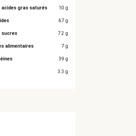
 acides gras saturés
10
g
ides
67
g
 sucres
7.2
g
es alimentaires
7
g
éines
39
g
3.3
g