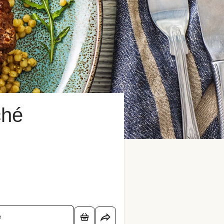
ché
é