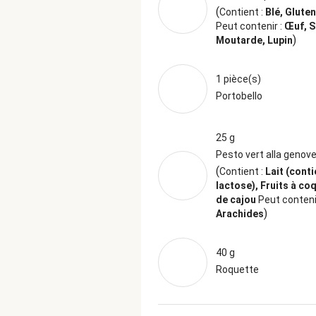
(
Contient :
Blé, Glute
Peut contenir :
Œuf, S
)
Moutarde, Lupin
1 pièce(s)
Portobello
25 g
Pesto vert alla genov
(
Contient :
Lait (conti
lactose), Fruits à co
de cajou
Peut contenir
)
Arachides
40 g
Roquette