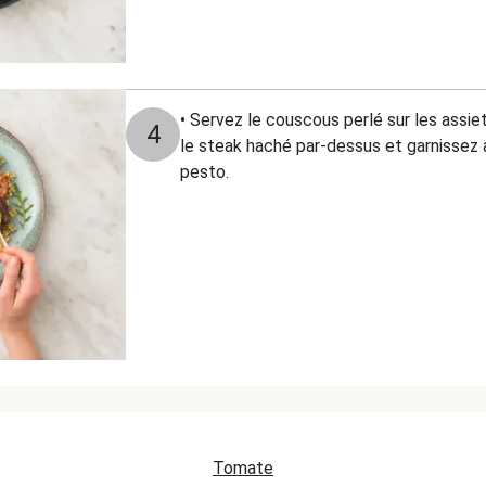
• Servez le couscous perlé sur les assie
4
le steak haché par-dessus et garnissez 
pesto.
Tomate