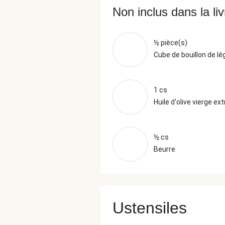
Non inclus dans la li
½ pièce(s)
Cube de bouillon de l
1 cs
Huile d'olive vierge ext
½ cs
Beurre
Ustensiles