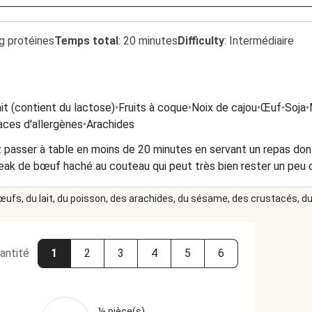
g protéines
Temps total
:
20 minutes
Difficulty
:
Intermédiaire
it (contient du lactose)
•
Fruits à coque
•
Noix de cajou
•
Œuf
•
Soja
•
aces d'allergènes
•
Arachides
passer à table en moins de 20 minutes en servant un repas dont o
ak de bœuf haché au couteau qui peut très bien rester un peu cru
 œufs, du lait, du poisson, des arachides, du sésame, des crustacés, du 
antité
1
2
3
4
5
6
½ pièce(s)