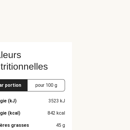
leurs
tritionnelles
ar portion
pour 100 g
gie (kJ)
3523
kJ
gie (kcal)
842
kcal
ères grasses
45
g