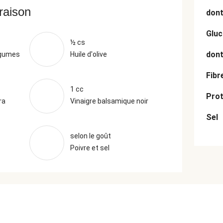
vraison
dont
Gluc
½ cs
dont
égumes
Huile d'olive
Fibr
1 cc
Prot
ra
Vinaigre balsamique noir
Sel
selon le goût
Poivre et sel