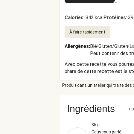
Calories
:
842 kcal
Protéines
:
39
À faire rapidement
Allergènes
:
Blé
•
Gluten/Gluten
•
La
Peut contenir des tr
Avec cette recette vous pourrez 
phare de cette recette est le ste
Produit dans un atelier qui traite des
Ingrédients
qu
85 g
Couscous perlé