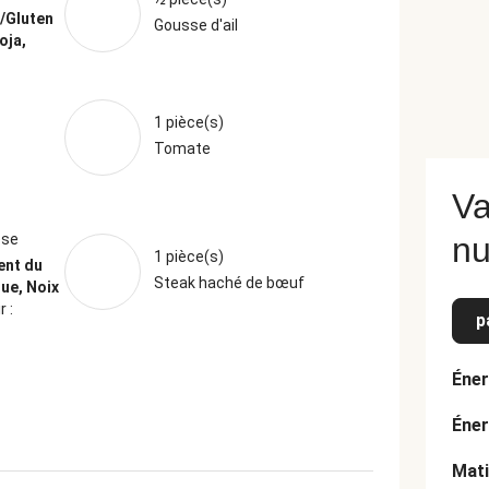
n/Gluten
Gousse d'ail
oja,
1 pièce(s)
Tomate
Va
ese
nu
1 pièce(s)
ent du
Steak haché de bœuf
que, Noix
 :
p
Éner
Éner
Mati