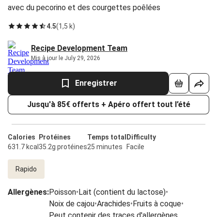
avec du pecorino et des courgettes poêlées
4.5
(
1,5 k
)
Recipe Development Team
Mis à jour le July 29, 2026
Enregistrer
Jusqu'à 85€ offerts + Apéro offert tout l’été
Calories
Protéines
Temps total
Difficulty
631.7 kcal
35.2g protéines
25 minutes
Facile
Rapido
Allergènes
:
Poisson
•
Lait (contient du lactose)
•
Noix de cajou
•
Arachides
•
Fruits à coque
•
Peut contenir des traces d'allergènes