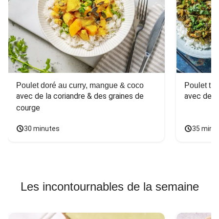
Poulet doré au curry, mangue & coco
Poulet tha
avec de la coriandre & des graines de 
avec des 
courge
30 minutes
35 minu
Les incontournables de la semaine