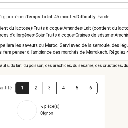
.2g protéines
Temps total
:
45 minutes
Difficulty
:
Facile
tient du lactose)
•
Fruits à coque
•
Amandes
•
Lait (contient du lact
aces d'allergènes
•
Soja
•
Fruits à coque
•
Graines de sésame
•
Arachi
ppellera les saveurs du Maroc. Servi avec de la semoule, des lég
s fera penser à l'ambiance des marchés de Marrakech. Régalez-v
 œufs, du lait, du poisson, des arachides, du sésame, des crustacés, du 
antité
1
2
3
4
5
6
½ pièce(s)
Oignon