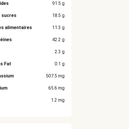
ides
91.5
g
 sucres
18.5
g
es alimentaires
11.3
g
éines
42.2
g
2.3
g
s Fat
0.1
g
assium
507.5
mg
cium
65.6
mg
1.2
mg