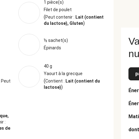
1 pièce(s)
Filet de poulet
(
Peut contenir :
Lait (contient
)
du lactose), Gluten
Va
½ sachet(s)
Épinards
nu
40 g
p
Yaourt à la grecque
(
é
Peut
Contient :
Lait (contient du
)
lactose)
Éner
Éner
oque,
Mati
r :
es de
dont