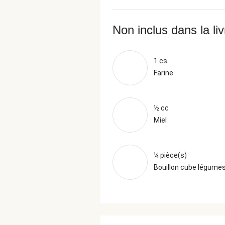
Non inclus dans la li
1 cs
Farine
½ cc
Miel
¼ pièce(s)
Bouillon cube légume