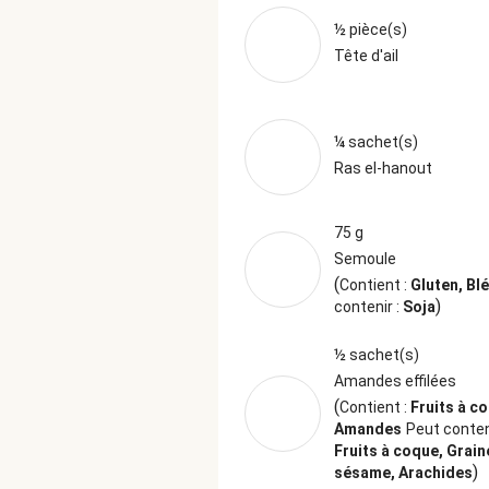
½ pièce(s)
Tête d'ail
¼ sachet(s)
Ras el-hanout
75 g
Semoule
(
Contient :
Gluten, Bl
)
contenir :
Soja
½ sachet(s)
Amandes effilées
(
Contient :
Fruits à c
Amandes
Peut conteni
Fruits à coque, Grain
)
sésame, Arachides