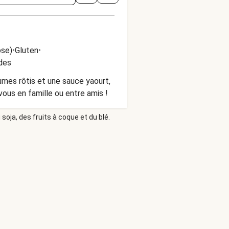
ose)
•
Gluten
•
des
umes rôtis et une sauce yaourt,
ous en famille ou entre amis !
soja, des fruits à coque et du blé.