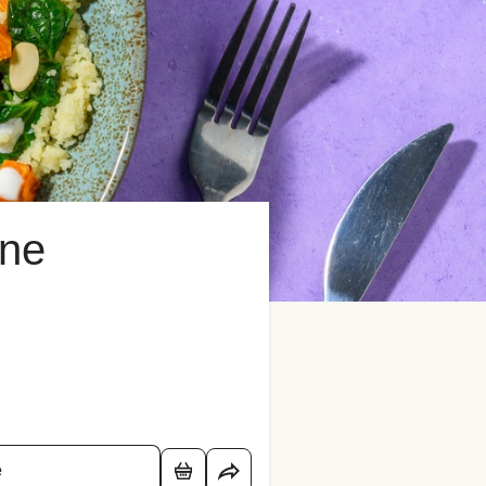
ine
é