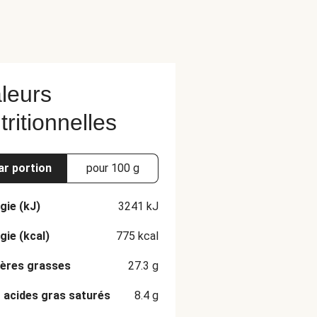
leurs
tritionnelles
ar portion
pour 100 g
gie (kJ)
3241
kJ
gie (kcal)
775
kcal
ères grasses
27.3
g
 acides gras saturés
8.4
g