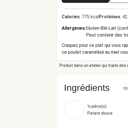
Calories
:
775 kcal
Protéines
:
42
Allergènes
:
Gluten
•
Blé
•
Lait (con
Peut contenir des tr
Craquez pour ce plat qui vous ra
ce poulet caramélisé au miel vou
Produit dans un atelier qui traite des
Ingrédients
qu
½ pièce(s)
Patate douce