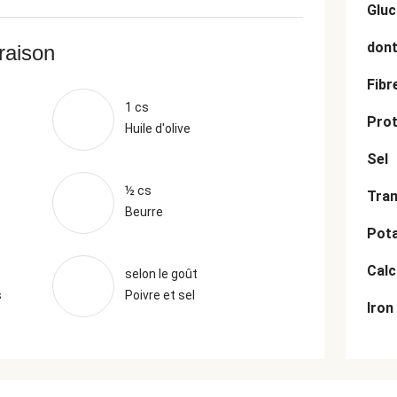
Gluc
dont
vraison
Fibr
1 cs
Prot
Huile d'olive
Sel
½ cs
Tran
Beurre
Pot
Cal
selon le goût
s
Poivre et sel
Iron