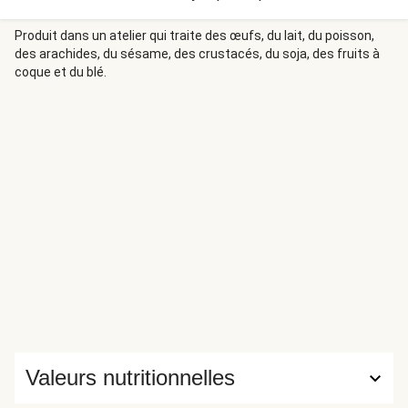
bicarbonate de soude et en sodium ce qui leur donne leur
saveur particulière ! Ce soir nous vous proposons de les
Produit dans un atelier qui traite des œufs, du lait, du poisson,
des arachides, du sésame, des crustacés, du soja, des fruits à
déguster avec un filet de canette sauce à l'échalote et
coque et du blé.
des pommes de terre rôties au persil. Bon appétit !
Valeurs nutritionnelles