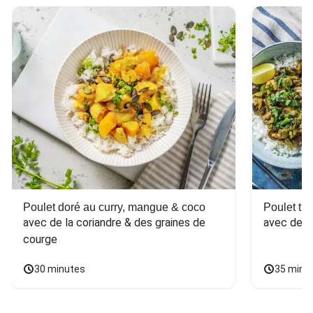
Poulet doré au curry, mangue & coco
Poulet tha
avec de la coriandre & des graines de 
avec des 
courge
30 minutes
35 minu