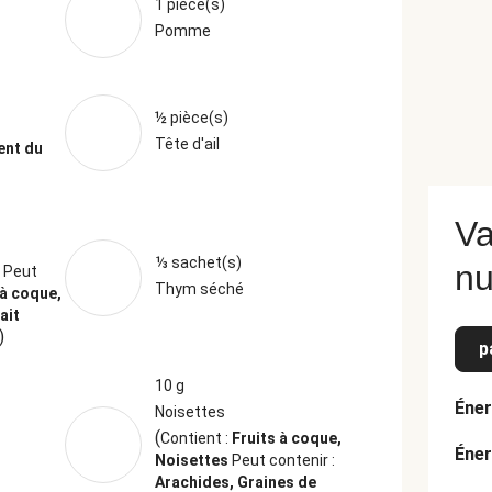
1 pièce(s)
Pomme
½ pièce(s)
Tête d'ail
ent du
Va
⅓ sachet(s)
nu
é
Peut
Thym séché
 à coque,
ait
)
p
10 g
Éner
Noisettes
(
Contient :
Fruits à coque,
Éner
Noisettes
Peut contenir :
Arachides, Graines de