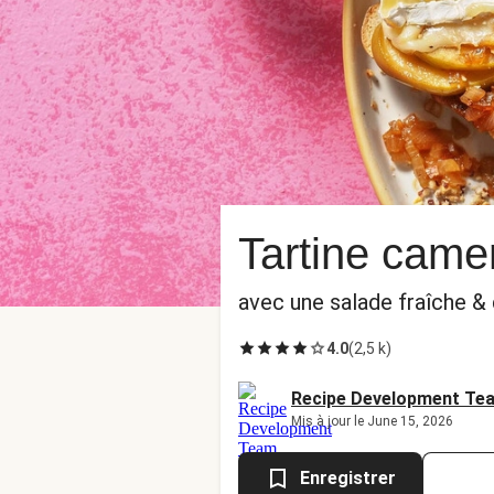
Tartine came
avec une salade fraîche &
4.0
(
2,5 k
)
Recipe Development Te
Mis à jour le June 15, 2026
Enregistrer