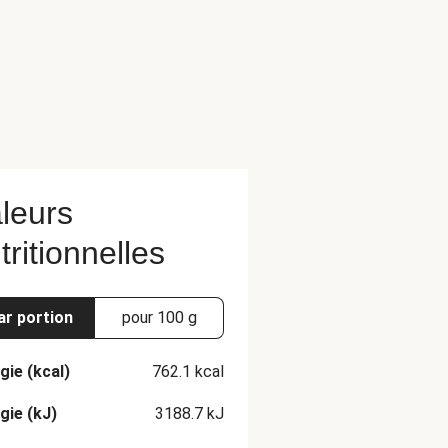
leurs
tritionnelles
ar portion
pour 100 g
gie (kcal)
762.1
kcal
gie (kJ)
3188.7
kJ