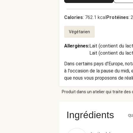
Calories
:
762.1 kcal
Protéines
:
2
Végétarien
Allergènes
:
Lait (contient du lac
Lait (contient du lac
Dans certains pays d'Europe, not
à l'occasion de la pause du midi,
que nous vous proposons de réal
ferez fondre délicatement au fou
Produit dans un atelier qui traite des
compléter le tout ! Le fromage ut
Ingrédients
qu