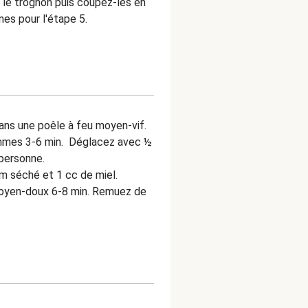
le trognon puis coupez-les en
es pour l'étape 5.
ans une poêle à feu moyen-vif.
pommes 3-6 min. Déglacez avec ½
 personne.
ym séché et 1 cc de miel.
 moyen-doux 6-8 min. Remuez de