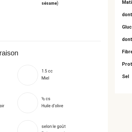
Mati
)
sésame
dont
Gluc
dont
vraison
Fibr
Prot
1.5 cc
Sel
Miel
½ cs
oir
Huile d'olive
selon le goût