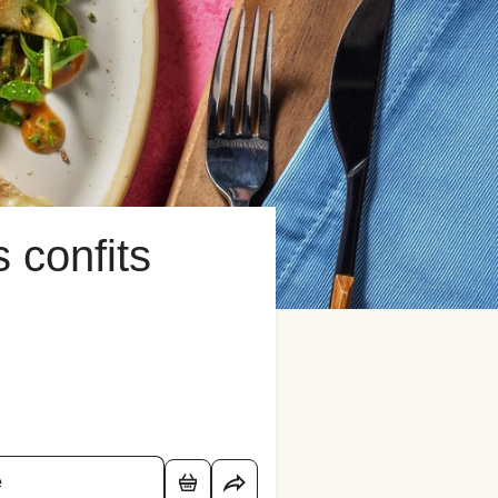
 confits
é