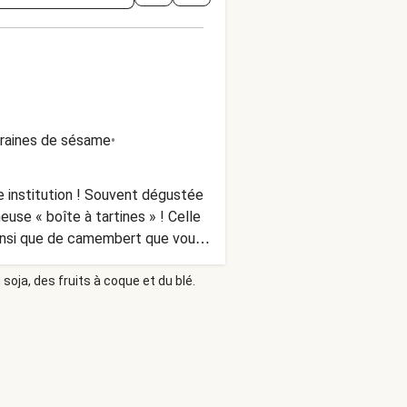
raines de sésame
•
e institution ! Souvent dégustée
euse « boîte à tartines » ! Celle
ainsi que de camembert que vous
salade aux noisettes pour
soja, des fruits à coque et du blé.