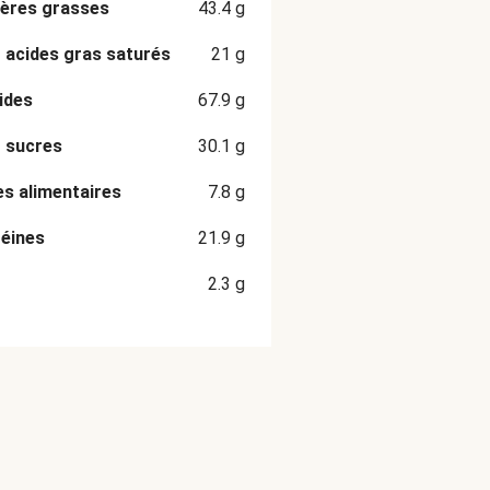
ères grasses
43.4
g
 acides gras saturés
21
g
ides
67.9
g
 sucres
30.1
g
es alimentaires
7.8
g
éines
21.9
g
2.3
g