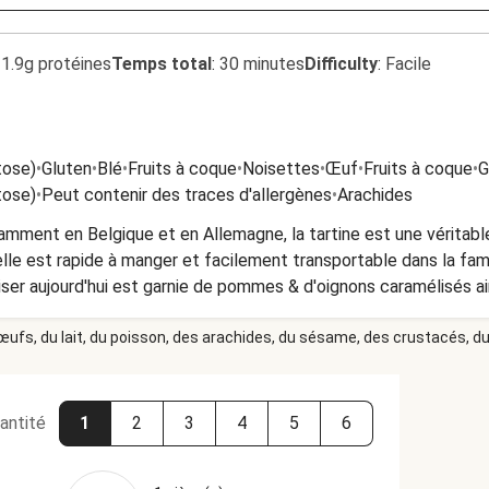
1.9g protéines
Temps total
:
30 minutes
Difficulty
:
Facile
tose)
•
Gluten
•
Blé
•
Fruits à coque
•
Noisettes
•
Œuf
•
Fruits à coque
•
G
tose)
•
Peut contenir des traces d'allergènes
•
Arachides
amment en Belgique et en Allemagne, la tartine est une véritabl
 elle est rapide à manger et facilement transportable dans la fam
iser aujourd'hui est garnie de pommes & d'oignons caramélisés 
r…Un régal à déguster chaud, pour la touche frenchy, avec une 
 œufs, du lait, du poisson, des arachides, du sésame, des crustacés, du 
ilisé dans ce plat contient de la présure animale.
antité
1
2
3
4
5
6