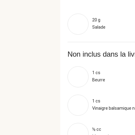
20 g
Salade
Non inclus dans la li
1 cs
Beurre
1 cs
Vinaigre balsamique n
½ cc