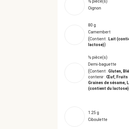
½ pièce(s)
Oignon
80 g
Camembert
(
Contient :
Lait (conti
)
lactose)
½ pièce(s)
Demi-baguette
(
Contient :
Gluten, Bl
contenir :
Œuf, Fruits
Graines de sésame, L
(contient du lactose)
1.25 g
Ciboulette