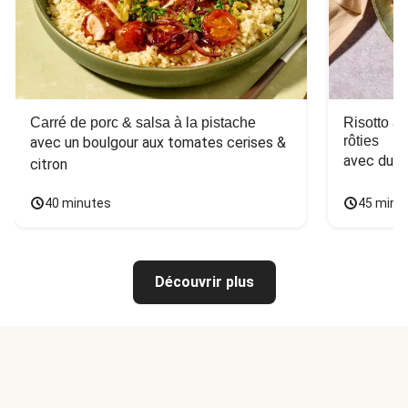
Carré de porc & salsa à la pistache
Risotto a
rôties
avec un boulgour aux tomates cerises & 
avec du 
citron
40 minutes
45 minu
Découvrir plus