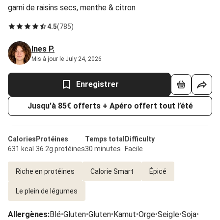
garni de raisins secs, menthe & citron
4.5
(
785
)
Ines P.
Mis à jour le July 24, 2026
Enregistrer
Jusqu'à 85€ offerts + Apéro offert tout l’été
Calories
Protéines
Temps total
Difficulty
631 kcal
36.2g protéines
30 minutes
Facile
Riche en protéines
Calorie Smart
Épicé
Le plein de légumes
Allergènes
:
Blé
•
Gluten
•
Gluten
•
Kamut
•
Orge
•
Seigle
•
Soja
•