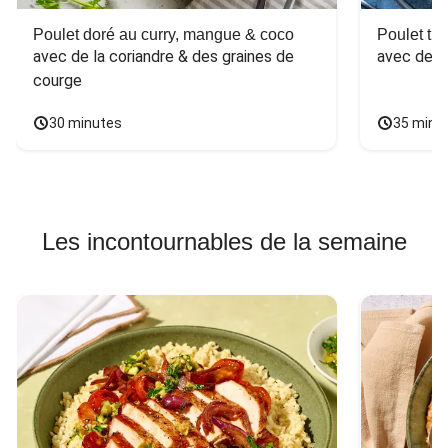
Poulet doré au curry, mangue & coco
Poulet tha
avec de la coriandre & des graines de 
avec des 
courge
30 minutes
35 minu
Les incontournables de la semaine