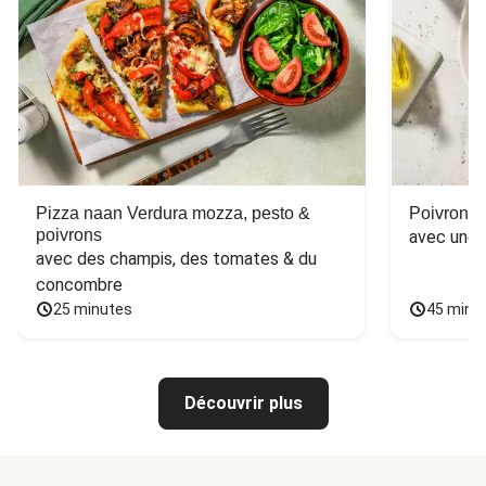
Pizza naan Verdura mozza, pesto &
Poivron f
poivrons
avec une 
avec des champis, des tomates & du 
concombre
25 minutes
45 minu
Découvrir plus