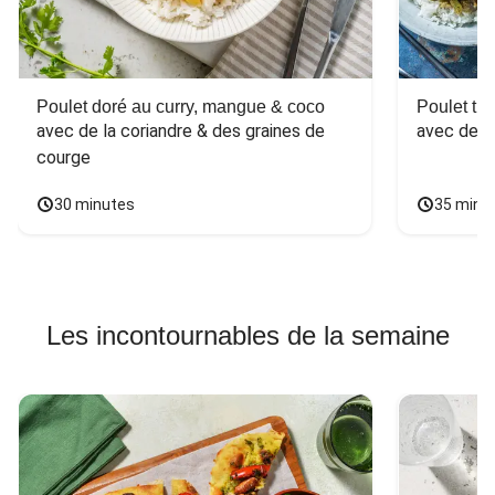
Poulet doré au curry, mangue & coco
Poulet tha
avec de la coriandre & des graines de 
avec des 
courge
30 minutes
35 minu
Les incontournables de la semaine