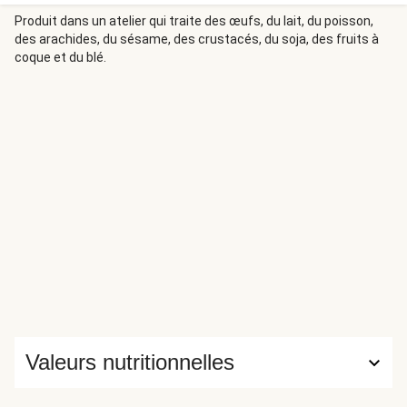
mais également pour créer de nouveaux sucs et une
concentration de saveurs délicieuses ! Cette méthode
Produit dans un atelier qui traite des œufs, du lait, du poisson,
des arachides, du sésame, des crustacés, du soja, des fruits à
peut ensuite être reproduite avec la pièce de viande de
coque et du blé.
votre choix !
Valeurs nutritionnelles