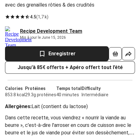
avec des grenailles rôties & des crudités
4.5
(
1,7 k
)
Recipe Development Team
Mis à jour le June 15, 2026
Enregistrer
Jusqu'à 85€ offerts + Apéro offert tout l’été
Calories
Protéines
Temps total
Difficulty
853.8 kcal
29.3g protéines
40 minutes
Intermédiaire
Allergènes
:
Lait (contient du lactose)
Dans cette recette, vous viendrez « nourrir la viande au
beurre », c'est-à-dire l'arroser en cours de cuisson avec le
beurre et le jus de viande pour éviter son dessèchement,