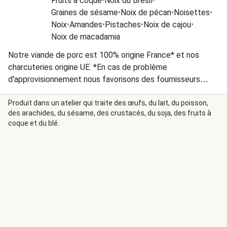
Fruits à coque
•
Noix du Brésil
•
Graines de sésame
•
Noix de pécan
•
Noisettes
•
Noix
•
Amandes
•
Pistaches
•
Noix de cajou
•
Noix de macadamia
Notre viande de porc est 100% origine France* et nos
charcuteries origine UE. *En cas de problème
d'approvisionnement nous favorisons des fournisseurs
européens de qualité équivalente.
Produit dans un atelier qui traite des œufs, du lait, du poisson,
des arachides, du sésame, des crustacés, du soja, des fruits à
coque et du blé.