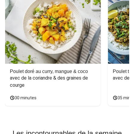
Poulet doré au curry, mangue & coco
Poulet tha
avec de la coriandre & des graines de 
avec des 
courge
30 minutes
35 minu
Les incontournables de la semaine