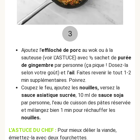
3
Ajoutez l'
effiloché de porc
au wok ou à la
sauteuse (voir L'ASTUCE) avec ½ sachet de
purée
de gingembre
par personne (ça pique ! Dosez-la
selon votre goût) et l'
ail
. Faites revenir le tout 1-2
min supplémentaires. Poivrez.
Coupez le feu, ajoutez les
nouilles,
versez la
sauce asiatique sucrée
, 10 ml de
sauce soja
par personne, l'eau de cuisson des pâtes réservée
et mélangez bien 1 min pour réchauffer les
nouilles.
L'ASTUCE DU CHEF :
Pour mieux délier la viande,
émiettez-la avec deux fourchettes.