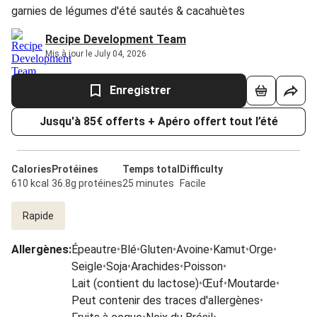
garnies de légumes d'été sautés & cacahuètes
Recipe Development Team
Mis à jour le July 04, 2026
Enregistrer
Jusqu'à 85€ offerts + Apéro offert tout l’été
Calories
Protéines
Temps total
Difficulty
610 kcal
36.8g protéines
25 minutes
Facile
Rapide
Allergènes
:
Épeautre
•
Blé
•
Gluten
•
Avoine
•
Kamut
•
Orge
•
Seigle
•
Soja
•
Arachides
•
Poisson
•
Lait (contient du lactose)
•
Œuf
•
Moutarde
•
Peut contenir des traces d'allergènes
•