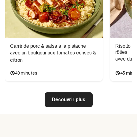
Carré de porc & salsa à la pistache
Risotto a
rôties
avec un boulgour aux tomates cerises & 
avec du 
citron
40 minutes
45 minu
Découvrir plus