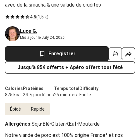
avec de la sriracha & une salade de crudités
4.5
(
1,5 k
)
Luce G.
Mis à jour le July 24, 2026
Enregistrer
Jusqu'à 85€ offerts + Apéro offert tout l’été
Calories
Protéines
Temps total
Difficulty
875 kcal
24.7g protéines
25 minutes
Facile
Épicé
Rapide
Allergènes
:
Soja
•
Blé
•
Gluten
•
Œuf
•
Moutarde
Notre viande de porc est 100% origine France* et nos