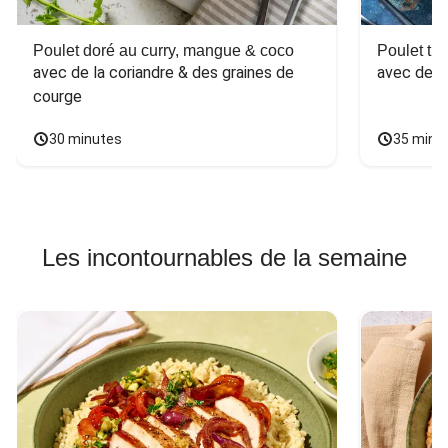
Poulet doré au curry, mangue & coco
Poulet tha
avec de la coriandre & des graines de 
avec des 
courge
30 minutes
35 minu
Les incontournables de la semaine