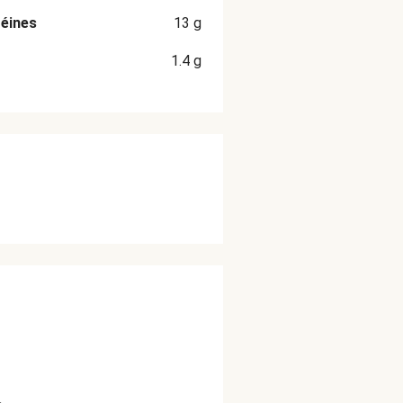
éines
13
g
1.4
g