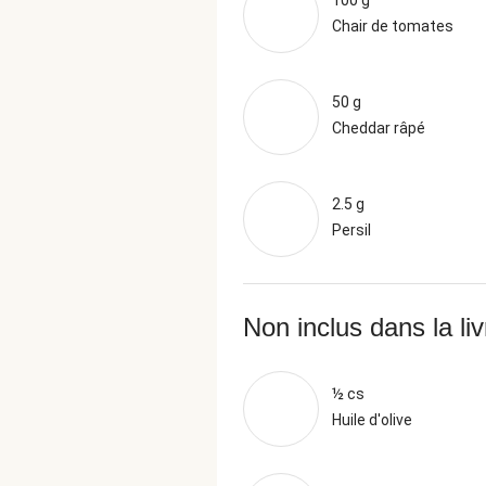
100 g
Chair de tomates
50 g
Cheddar râpé
2.5 g
Persil
Non inclus dans la li
½ cs
Huile d'olive