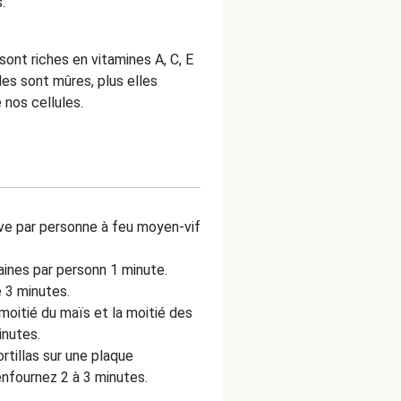
.
nt riches en vitamines A, C, E
les sont mûres, plus elles
nos cellules.
live par personne à feu moyen-vif
aines par personn 1 minute.
e 3 minutes.
moitié du maïs et la moitié des
inutes.
tillas sur une plaque
enfournez 2 à 3 minutes.