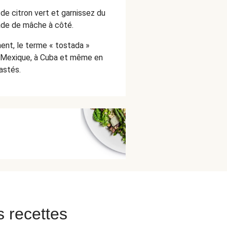
de citron vert et garnissez du
lade de mâche à côté.
nt, le terme « tostada »
au Mexique, à Cuba et même en
astés.
s recettes