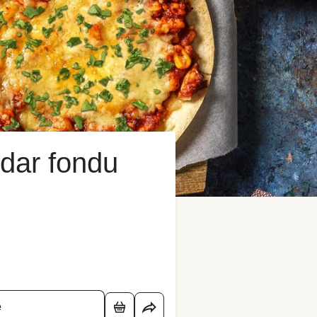
ddar fondu
é