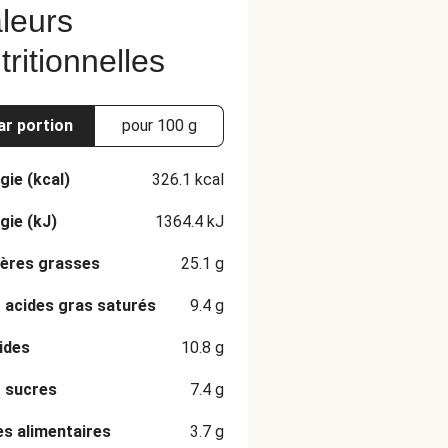
leurs
tritionnelles
ar portion
pour 100 g
gie (kcal)
326.1
kcal
gie (kJ)
1364.4
kJ
ères grasses
25.1
g
 acides gras saturés
9.4
g
ides
10.8
g
 sucres
7.4
g
es alimentaires
3.7
g