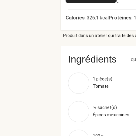
Calories
:
326.1 kcal
Protéines
:
1
Produit dans un atelier qui traite des
Ingrédients
qu
1 pièce(s)
Tomate
⅓ sachet(s)
Épices mexicaines