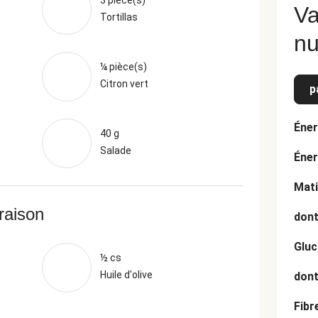
3 pièce(s)
Va
Tortillas
nu
¼ pièce(s)
Citron vert
p
Éner
40 g
Salade
Éner
Mati
vraison
dont
Gluc
½ cs
Huile d'olive
dont
Fibr