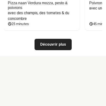
Pizza naan Verdura mozza, pesto &
Poivron f
poivrons
avec une 
avec des champis, des tomates & du 
concombre
25 minutes
45 minu
Découvrir plus