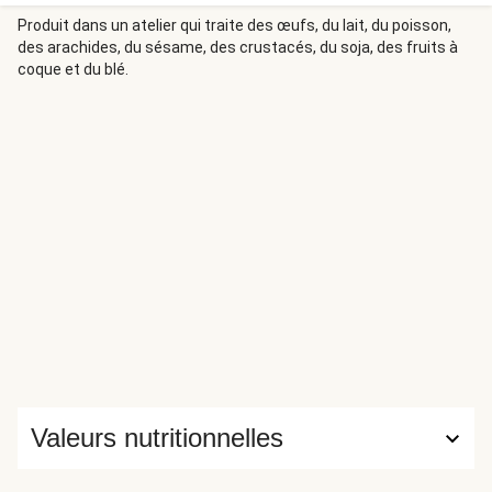
carotte jaunes, épatez votre tablée tant visuellement que
gustativement.
Produit dans un atelier qui traite des œufs, du lait, du poisson,
des arachides, du sésame, des crustacés, du soja, des fruits à
coque et du blé.
Valeurs nutritionnelles