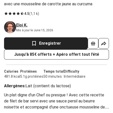
avec une mousseline de carotte jaune au curcuma
4.5
(
1,1 k
)
Eloi K.
Mis à jour le June 15, 2026
Enregistrer
Jusqu'à 85€ offerts + Apéro offert tout l’été
Calories
Protéines
Temps total
Difficulty
481.8 kcal
5.1g protéines
50 minutes
Intermédiaire
Allergènes
:
Lait (contient du lactose)
Un plat digne d'un Chef ou presque ! Avec cette recette
de filet de bar servi avec une sauce persil au beurre
noisette et accompagné d'une onctueuse mousseline de