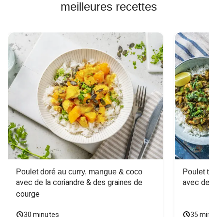
meilleures recettes
Poulet doré au curry, mangue & coco
Poulet tha
avec de la coriandre & des graines de 
avec des 
courge
30 minutes
35 minu