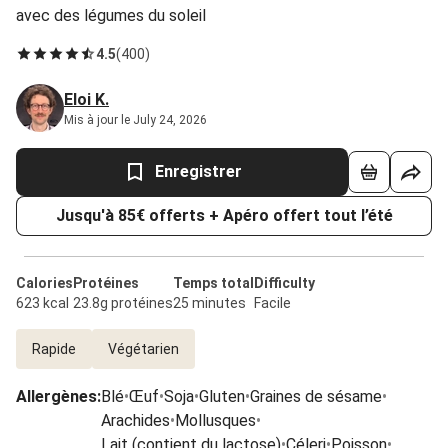
avec des légumes du soleil
4.5
(
400
)
Eloi K.
Mis à jour le July 24, 2026
Enregistrer
Jusqu'à 85€ offerts + Apéro offert tout l’été
Calories
Protéines
Temps total
Difficulty
623 kcal
23.8g protéines
25 minutes
Facile
Rapide
Végétarien
Allergènes
:
Blé
•
Œuf
•
Soja
•
Gluten
•
Graines de sésame
•
Arachides
•
Mollusques
•
Lait (contient du lactose)
•
Céleri
•
Poisson
•