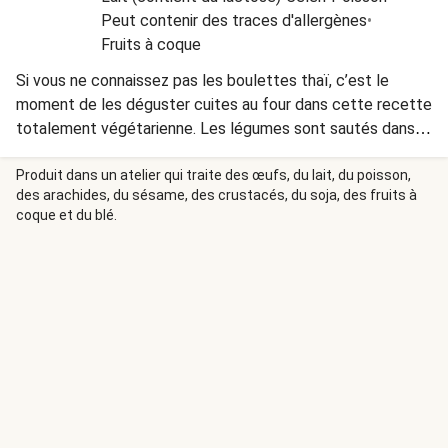
Peut contenir des traces d'allergènes
•
Fruits à coque
Si vous ne connaissez pas les boulettes thaï, c’est le
moment de les déguster cuites au four dans cette recette
totalement végétarienne. Les légumes sont sautés dans
une sauce aux cacahuètes maison très gourmande pour
une recette qui se veut rapide et efficace !
Produit dans un atelier qui traite des œufs, du lait, du poisson,
des arachides, du sésame, des crustacés, du soja, des fruits à
coque et du blé.