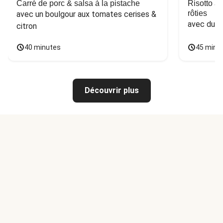
Carré de porc & salsa à la pistache
Risotto a
rôties
avec un boulgour aux tomates cerises & 
avec du 
citron
40 minutes
45 minu
Découvrir plus