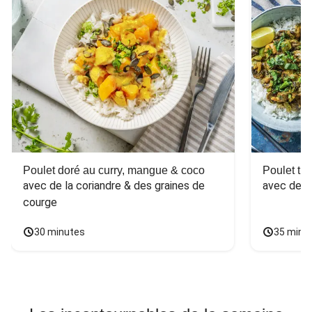
Poulet doré au curry, mangue & coco
Poulet tha
avec de la coriandre & des graines de 
avec des 
courge
30 minutes
35 minu