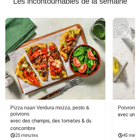
Les incontournables de la semaine
Pizza naan Verdura mozza, pesto &
Poivron f
poivrons
avec une 
avec des champis, des tomates & du 
concombre
25 minutes
45 minu