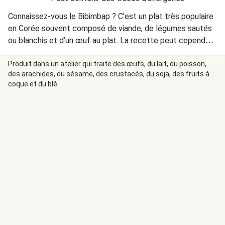
Connaissez-vous le Bibimbap ? C’est un plat très populaire
en Corée souvent composé de viande, de légumes sautés
ou blanchis et d’un œuf au plat. La recette peut cependant
différer selon les régions ou les habitudes de chacun.
Testez notre version à base de porc haché et sauté,
Produit dans un atelier qui traite des œufs, du lait, du poisson,
des arachides, du sésame, des crustacés, du soja, des fruits à
concombre au sésame et carotte râpée, le tout nappé
coque et du blé.
d’une sauce sucrée. Bon voyage gustatif !