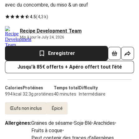
avec du concombre, du miso & un œuf
4.5
(
4,3 k
)
Recipe Development Team
Mis à jour le July 24, 2026
Enregistrer
Jusqu'à 85€ offerts + Apéro offert tout l’été
Calories
Protéines
Temps total
Difficulty
994 kcal
32.3g protéines
40 minutes
Intermédiaire
Œufs non inclus
Épicé
Allergènes
:
Graines de sésame
•
Soja
•
Blé
•
Arachides
•
Fruits à coque
•
Peut contenir des traces d'allergènes