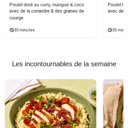
Poulet doré au curry, mangue & coco
Poulet tha
avec de la coriandre & des graines de 
avec des 
courge
30 minutes
35 minu
Les incontournables de la semaine