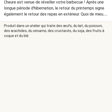
L'heure est venue de réveiller votre barbecue ! Après une
longue période d'hibernation, le retour du printemps signe
également le retour des repas en extérieur. Quoi de mieux
dans ce cas que de faire chauffer les braises pour y saisir
quelques merguez et des morceaux de paleron
Produit dans un atelier qui traite des œufs, du lait, du poisson,
des arachides, du sésame, des crustacés, du soja, des fruits à
assaisonnés de zaatar ? Le tout est servi avec une sauce
coque et du blé.
aux herbes, des poivrons grillés et une salade fraîche de
pommes de terre aux câpres.