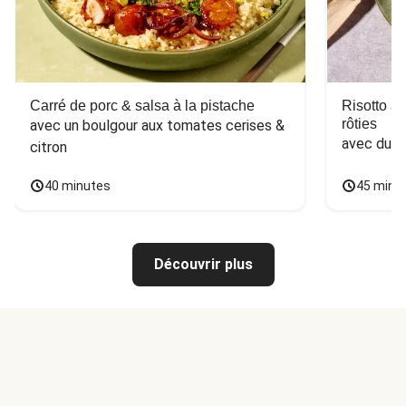
Carré de porc & salsa à la pistache
Risotto a
rôties
avec un boulgour aux tomates cerises & 
avec du 
citron
40 minutes
45 minu
Découvrir plus