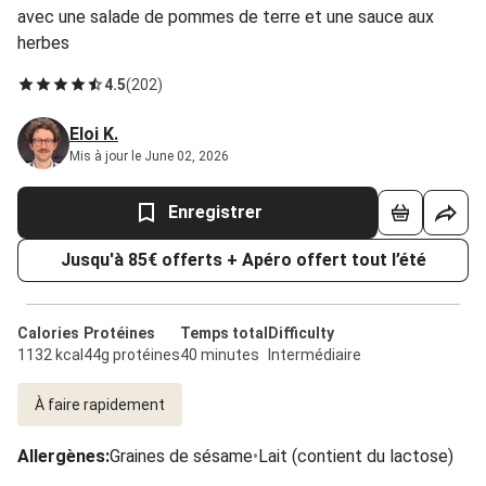
avec une salade de pommes de terre et une sauce aux
herbes
4.5
(
202
)
Eloi K.
Mis à jour le June 02, 2026
Enregistrer
Jusqu'à 85€ offerts + Apéro offert tout l’été
Calories
Protéines
Temps total
Difficulty
1132 kcal
44g protéines
40 minutes
Intermédiaire
À faire rapidement
Allergènes
:
Graines de sésame
•
Lait (contient du lactose)