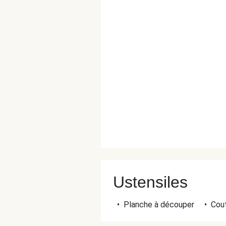
Ustensiles
•
Planche à découper
•
Cout