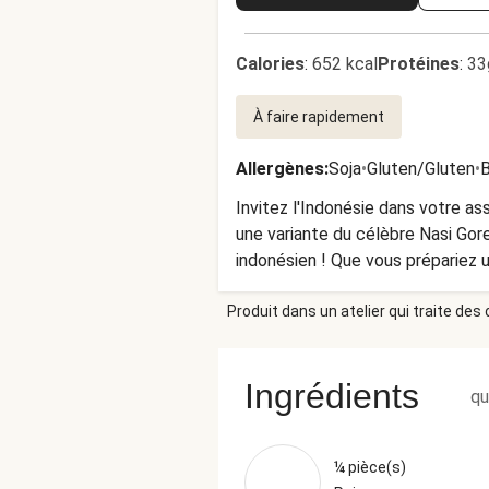
Calories
:
652 kcal
Protéines
:
33
À faire rapidement
Allergènes
:
Soja
•
Gluten/Gluten
•
B
Invitez l'Indonésie dans votre as
une variante du célèbre Nasi Goreng
indonésien ! Que vous prépariez u
Produit dans un atelier qui traite des
Ingrédients
qu
¼ pièce(s)