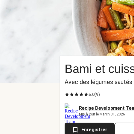
Bami et cuiss
Avec des légumes sautés 
5.0
(
9
)
Recipe Development Te
Mis à jour le March 31, 2026
Enregistrer