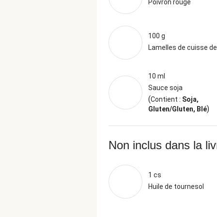
Poivron rouge
100 g
Lamelles de cuisse de
10 ml
Sauce soja
(
Contient :
Soja,
)
Gluten/Gluten, Blé
Non inclus dans la li
1 cs
Huile de tournesol