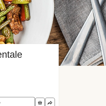
entale
é