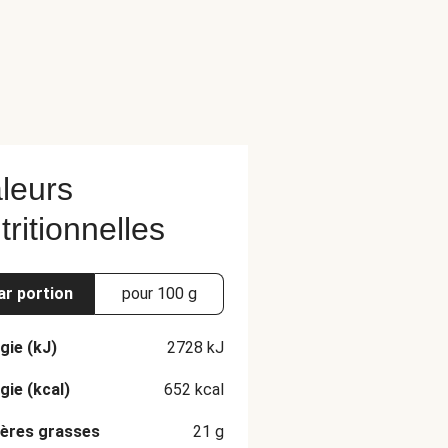
leurs
tritionnelles
ar portion
pour 100 g
gie (kJ)
2728
kJ
gie (kcal)
652
kcal
ères grasses
21
g