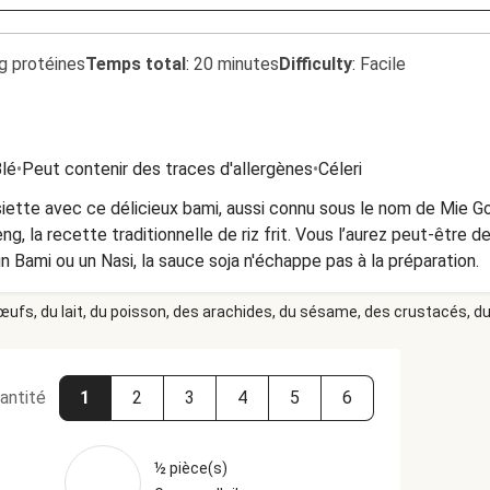
g protéines
Temps total
:
20 minutes
Difficulty
:
Facile
lé
•
Peut contenir des traces d'allergènes
•
Céleri
siette avec ce délicieux bami, aussi connu sous le nom de Mie Gore
, la recette traditionnelle de riz frit. Vous l’aurez peut-être dev
n Bami ou un Nasi, la sauce soja n'échappe pas à la préparation.
 œufs, du lait, du poisson, des arachides, du sésame, des crustacés, du 
antité
1
2
3
4
5
6
½ pièce(s)