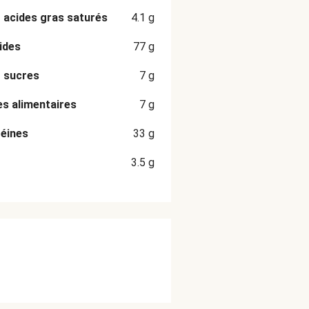
 acides gras saturés
4.1
g
ides
77
g
 sucres
7
g
es alimentaires
7
g
éines
33
g
3.5
g