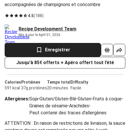
accompagnées de champignons et concombre
4.5
(
188
)
Recipe Development Team
Mis à jour le April 01, 2026
Enregistrer
Jusqu'à 85€ offerts + Apéro offert tout l’été
Calories
Protéines
Temps total
Difficulty
591 kcal
37g protéines
20 minutes
Facile
Allergènes
:
Soja
•
Gluten/Gluten
•
Blé
•
Gluten
•
Fruits à coque
•
Graines de sésame
•
Arachides
•
Peut contenir des traces d'allergènes
ATTENTION : En raison de restrictions de livraison, la sauce