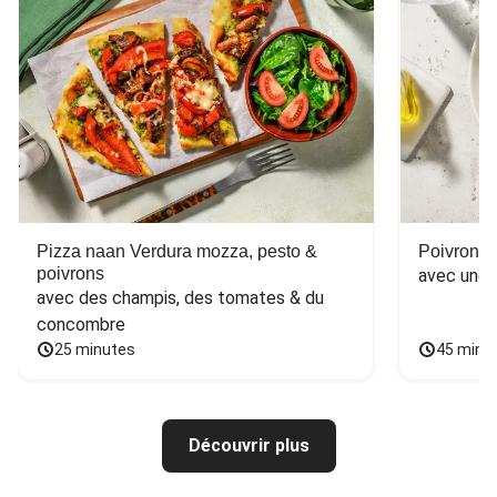
Pizza naan Verdura mozza, pesto &
Poivron f
poivrons
avec une 
avec des champis, des tomates & du 
concombre
25 minutes
45 minu
Découvrir plus