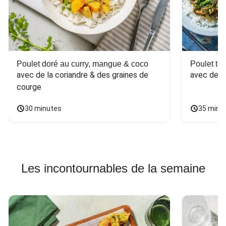
Poulet doré au curry, mangue & coco
Poulet tha
avec de la coriandre & des graines de 
avec des 
courge
30 minutes
35 minu
Les incontournables de la semaine