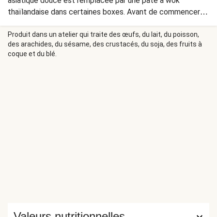
asiatique douce est remplacée par une pâte à wok
thaïlandaise dans certaines boxes. Avant de commencer à
cuisiner, contrôlez TOUJOURS les informations relatives
aux allergènes figurant sur l'emballage des ingrédients. Le
Produit dans un atelier qui traite des œufs, du lait, du poisson,
des arachides, du sésame, des crustacés, du soja, des fruits à
mode de préparation reste le même. Surveillez cependant
coque et du blé.
que l'ensemble ne devienne pas trop sec - ajoutez
éventuellement du bouillon en plus à l'étape 3.
Valeurs nutritionnelles