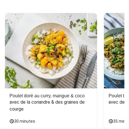
Poulet doré au curry, mangue & coco
Poulet tha
avec de la coriandre & des graines de 
avec des 
courge
30 minutes
35 minu