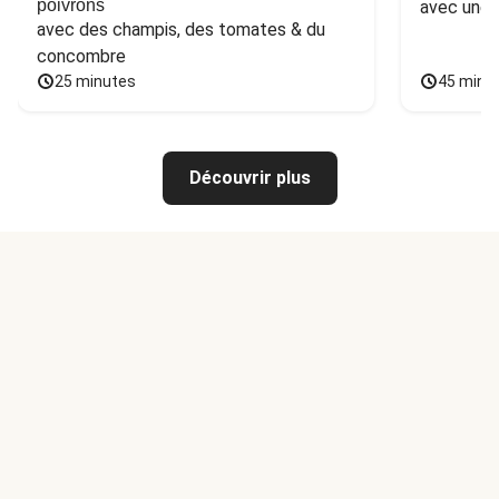
poivrons
avec une 
avec des champis, des tomates & du 
concombre
25 minutes
45 minu
Découvrir plus