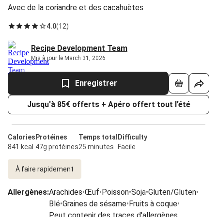
Avec de la coriandre et des cacahuètes
4.0
(
12
)
Recipe Development Team
Mis à jour le March 31, 2026
Enregistrer
Jusqu'à 85€ offerts + Apéro offert tout l’été
Calories
Protéines
Temps total
Difficulty
841 kcal
47g protéines
25 minutes
Facile
À faire rapidement
Allergènes
:
Arachides
•
Œuf
•
Poisson
•
Soja
•
Gluten/Gluten
•
Blé
•
Graines de sésame
•
Fruits à coque
•
Peut contenir des traces d'allergènes