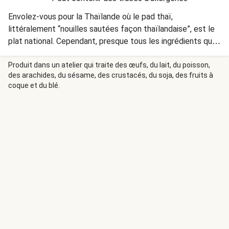
Envolez-vous pour la Thaïlande où le pad thaï,
littéralement “nouilles sautées façon thaïlandaise”, est le
plat national. Cependant, presque tous les ingrédients qui
le composent sont originaires de la cuisine chinoise en
raison de la crise économique qu'a traversé le pays en
Produit dans un atelier qui traite des œufs, du lait, du poisson,
des arachides, du sésame, des crustacés, du soja, des fruits à
1940. Depuis, impossible de mettre les pieds dans un
coque et du blé.
restaurant ne servant sa recette, propre à chaque chef. On
vous dévoile la nôtre !