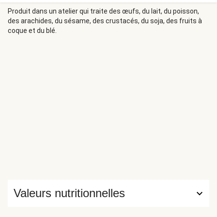
famille, où les plats simples se transforment en festin ?
Laissez-vous emporter par ce plat qui honore la tradition
Produit dans un atelier qui traite des œufs, du lait, du poisson,
des arachides, du sésame, des crustacés, du soja, des fruits à
normande.
coque et du blé.
Valeurs nutritionnelles