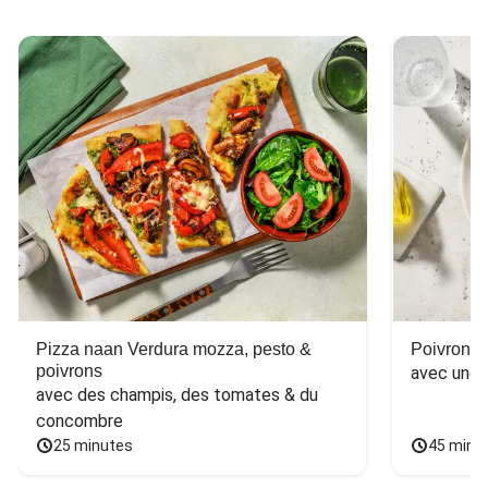
Pizza naan Verdura mozza, pesto &
Poivron f
poivrons
avec une 
avec des champis, des tomates & du 
concombre
25 minutes
45 minu