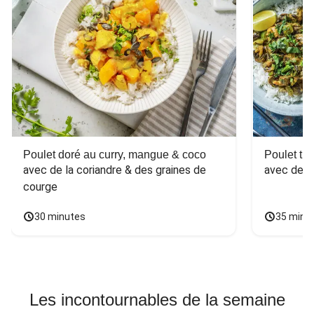
Poulet doré au curry, mangue & coco
Poulet tha
avec de la coriandre & des graines de 
avec des 
courge
30 minutes
35 minu
Les incontournables de la semaine