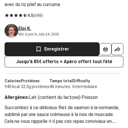
avec du riz pilaf au curcuma
4.5
(
698
)
Eloi K.
Mis à jour le July 24, 2026
Enregistrer
Jusqu'à 85€ offerts + Apéro offert tout l’été
Calories
Protéines
Temps total
Difficulty
940 kcal
32.3g protéines
40 minutes
Intermédiaire
Allergènes
:
Lait (contient du lactose)
•
Poisson
Succombez à ce délicieux filet de saumon à la normande,
sublimé par une sauce crémeuse à la noix de muscade.
Cela ne vous rappelle-t-il pas ces repas conviviaux en