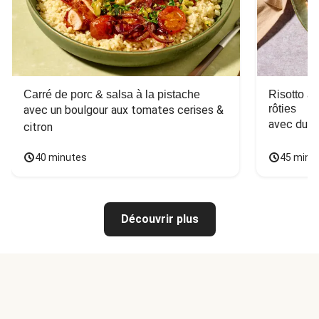
Carré de porc & salsa à la pistache
Risotto a
rôties
avec un boulgour aux tomates cerises & 
avec du 
citron
40 minutes
45 minu
Découvrir plus