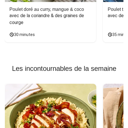
Poulet doré au curry, mangue & coco
Poulet tha
avec de la coriandre & des graines de 
avec des 
courge
30 minutes
35 minu
Les incontournables de la semaine