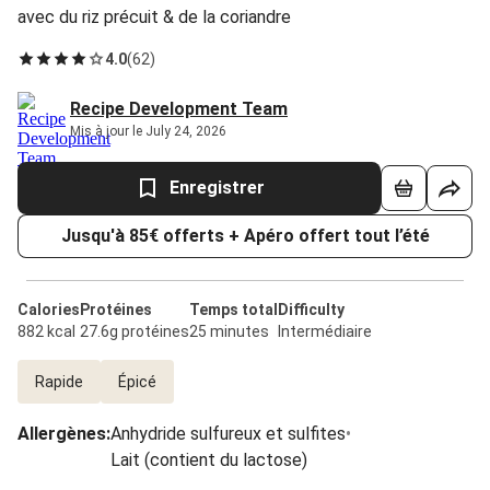
avec du riz précuit & de la coriandre
4.0
(
62
)
Recipe Development Team
Mis à jour le July 24, 2026
Enregistrer
Jusqu'à 85€ offerts + Apéro offert tout l’été
Calories
Protéines
Temps total
Difficulty
882 kcal
27.6g protéines
25 minutes
Intermédiaire
Rapide
Épicé
Allergènes
:
Anhydride sulfureux et sulfites
•
Lait (contient du lactose)