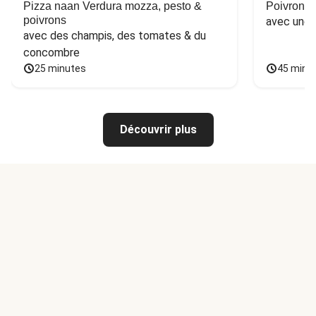
Pizza naan Verdura mozza, pesto &
Poivron f
poivrons
avec une 
avec des champis, des tomates & du 
concombre
25 minutes
45 minu
Découvrir plus