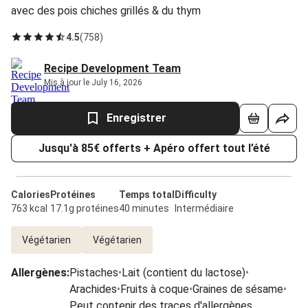
avec des pois chiches grillés & du thym
4.5
(
758
)
Recipe Development Team
Mis à jour le July 16, 2026
Enregistrer
Jusqu'à 85€ offerts + Apéro offert tout l’été
Calories
Protéines
Temps total
Difficulty
763 kcal
17.1g protéines
40 minutes
Intermédiaire
Végétarien
Végétarien
Allergènes
:
Pistaches
•
Lait (contient du lactose)
•
Arachides
•
Fruits à coque
•
Graines de sésame
•
Peut contenir des traces d'allergènes