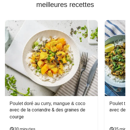
meilleures recettes
Poulet doré au curry, mangue & coco
Poulet tha
avec de la coriandre & des graines de 
avec des 
courge
30 minutes
35 minu