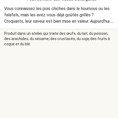
Vous connaissez les pois chiches dans le houmous ou les
falafels, mais les avez-vous déjà goûtés grillés ?
Croquants, leur saveur est bien mise en valeur. Aujourd'hui,
vous les mélangerez à du couscous perlé, des légumes
rôtis et de la feta.
Produit dans un atelier qui traite des œufs, du lait, du poisson,
des arachides, du sésame, des crustacés, du soja, des fruits à
coque et du blé.