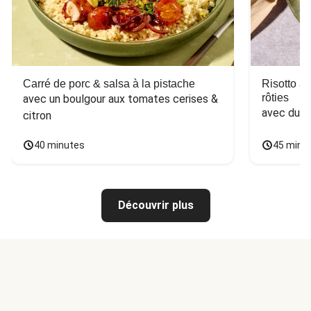
Carré de porc & salsa à la pistache
Risotto a
rôties
avec un boulgour aux tomates cerises & 
avec du 
citron
40 minutes
45 minu
Découvrir plus