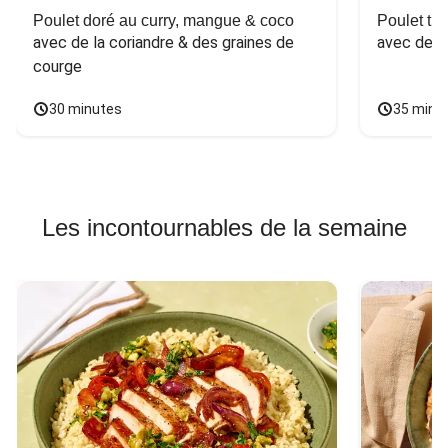
Poulet doré au curry, mangue & coco
Poulet tha
avec de la coriandre & des graines de 
avec des 
courge
30 minutes
35 minu
Les incontournables de la semaine