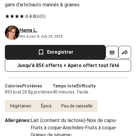
garni d'artichauts marinés & graines
4.0
(
605
)
Hania L.
Mis à jour le July 29, 2026
Enregistrer
Jusqu'à 85€ offerts + Apéro offert tout l’été
Calories
Protéines
Temps total
Difficulty
893 kcal
20.8g protéines
40 minutes
Facile
Végétarien
Épicé
Peu de vaisselle
Allergènes
:
Lait (contient du lactose)
•
Noix de cajou
•
Fruits à coque
•
Arachides
•
Fruits à coque
•
Graines de sésame
•