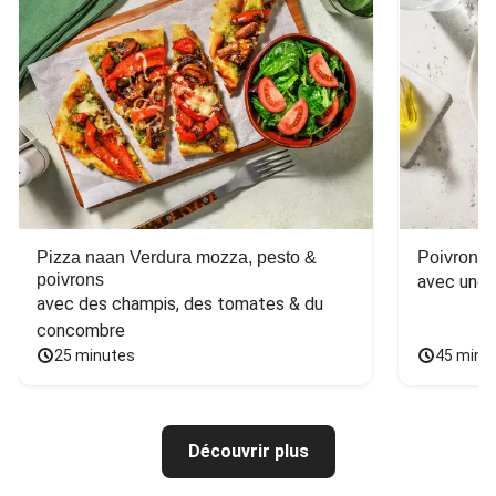
Pizza naan Verdura mozza, pesto &
Poivron f
poivrons
avec une 
avec des champis, des tomates & du 
concombre
25 minutes
45 minu
Découvrir plus