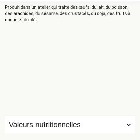
l'environnement. *D’autres labels environnementaux
peuvent également être présents selon
Produit dans un atelier qui traite des œufs, du lait, du poisson,
des arachides, du sésame, des crustacés, du soja, des fruits à
l’approvisionnement.
coque et du blé.
Valeurs nutritionnelles