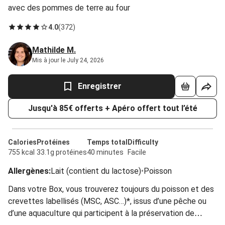
avec des pommes de terre au four
4.0
(
372
)
Mathilde M.
Mis à jour le July 24, 2026
Enregistrer
Jusqu'à 85€ offerts + Apéro offert tout l’été
Calories
Protéines
Temps total
Difficulty
755 kcal
33.1g protéines
40 minutes
Facile
Allergènes
:
Lait (contient du lactose)
•
Poisson
Dans votre Box, vous trouverez toujours du poisson et des
crevettes labellisés (MSC, ASC…)*, issus d’une pêche ou
d’une aquaculture qui participent à la préservation de