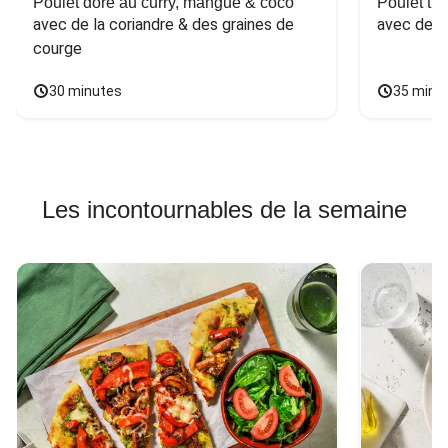
Poulet doré au curry, mangue & coco
Poulet tha
avec de la coriandre & des graines de 
avec des 
courge
30 minutes
35 minu
Les incontournables de la semaine