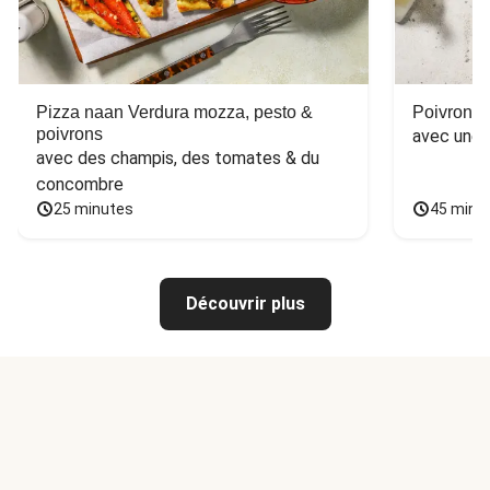
Pizza naan Verdura mozza, pesto &
Poivron f
poivrons
avec une 
avec des champis, des tomates & du 
concombre
25 minutes
45 minu
Découvrir plus