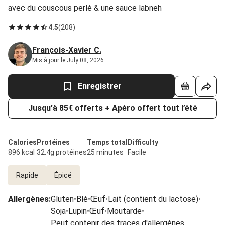
avec du couscous perlé & une sauce labneh
4.5
(
208
)
François-Xavier C.
Mis à jour le July 08, 2026
Enregistrer
Jusqu'à 85€ offerts + Apéro offert tout l’été
Calories
Protéines
Temps total
Difficulty
896 kcal
32.4g protéines
25 minutes
Facile
Rapide
Épicé
Allergènes
:
Gluten
•
Blé
•
Œuf
•
Lait (contient du lactose)
•
Soja
•
Lupin
•
Œuf
•
Moutarde
•
Peut contenir des traces d'allergènes