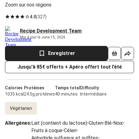
Zoom sur nos régions
4.0
(
327
)
Recipe Development Team
Mis à jour le June 15, 2026
Enregistrer
Jusqu'à 85€ offerts + Apéro offert tout l’été
Calories
Protéines
Temps total
Difficulty
1035 kcal
24.5g protéines
40 minutes
Intermédiaire
Végétarien
Allergènes
:
Lait (contient du lactose)
•
Gluten
•
Blé
•
Noix
•
Fruits à coque
•
Céleri
•
Anhydride sulfureux et sulfites
•