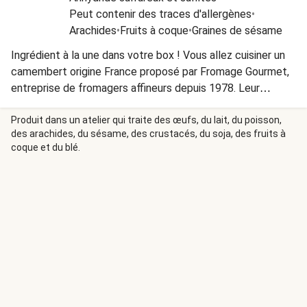
Peut contenir des traces d'allergènes
•
Arachides
•
Fruits à coque
•
Graines de sésame
Ingrédient à la une dans votre box ! Vous allez cuisiner un
camembert origine France proposé par Fromage Gourmet,
entreprise de fromagers affineurs depuis 1978. Leur
expérience assure une sélection de qualité afin de sublimer
cette recette.
Produit dans un atelier qui traite des œufs, du lait, du poisson,
des arachides, du sésame, des crustacés, du soja, des fruits à
coque et du blé.