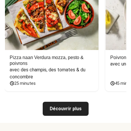
Pizza naan Verdura mozza, pesto &
Poivron f
poivrons
avec une 
avec des champis, des tomates & du 
concombre
25 minutes
45 minu
Découvrir plus