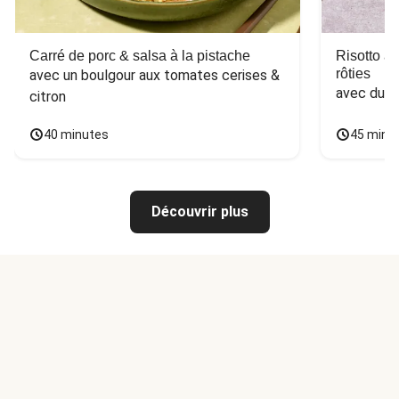
Carré de porc & salsa à la pistache
Risotto a
rôties
avec un boulgour aux tomates cerises & 
avec du 
citron
40 minutes
45 minu
Découvrir plus