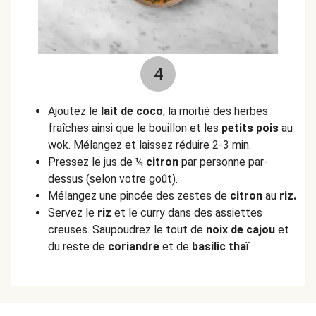
4
Ajoutez le
lait de coco
, la moitié des herbes
fraîches ainsi que le bouillon et les
petits pois
au
wok. Mélangez et laissez réduire 2-3 min.
Pressez le jus de ¼
citron
par personne par-
dessus (selon votre goût).
Mélangez une pincée des zestes de
citron
au
riz.
Servez le
riz
et le curry dans des assiettes
creuses. Saupoudrez le tout de
noix
de cajou
et
du reste de
coriandre
et de
basilic thaï
.