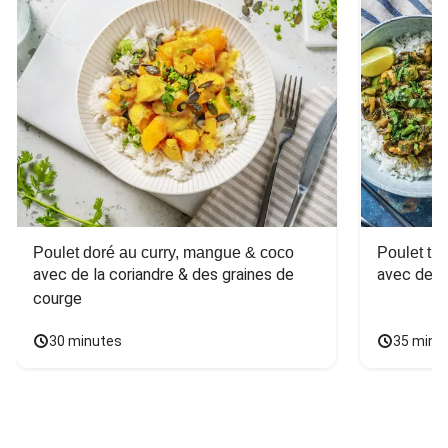
Poulet doré au curry, mangue & coco
Poulet tha
avec de la coriandre & des graines de 
avec des 
courge
30 minutes
35 minu