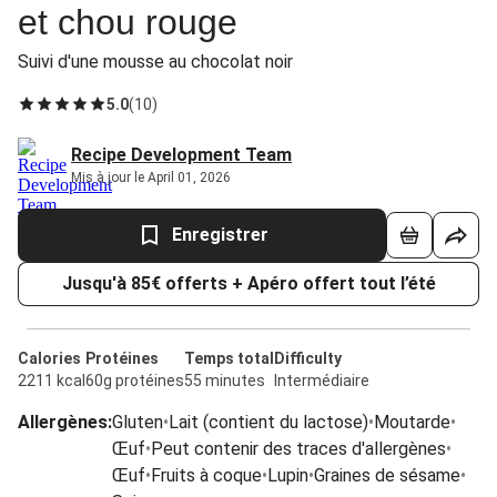
et chou rouge
Suivi d'une mousse au chocolat noir
5.0
(
10
)
Recipe Development Team
Mis à jour le April 01, 2026
Enregistrer
Jusqu'à 85€ offerts + Apéro offert tout l’été
Calories
Protéines
Temps total
Difficulty
2211 kcal
60g protéines
55 minutes
Intermédiaire
Allergènes
:
Gluten
•
Lait (contient du lactose)
•
Moutarde
•
Œuf
•
Peut contenir des traces d'allergènes
•
Œuf
•
Fruits à coque
•
Lupin
•
Graines de sésame
•