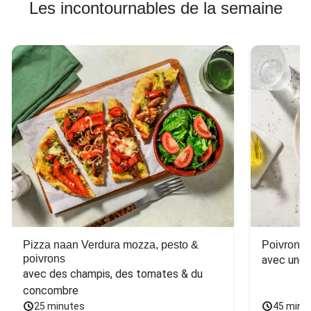
Les incontournables de la semaine
Pizza naan Verdura mozza, pesto &
Poivron f
poivrons
avec une 
avec des champis, des tomates & du 
concombre
25 minutes
45 minu