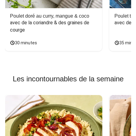
Poulet doré au curry, mangue & coco
Poulet tha
avec de la coriandre & des graines de 
avec des 
courge
30 minutes
35 minu
Les incontournables de la semaine