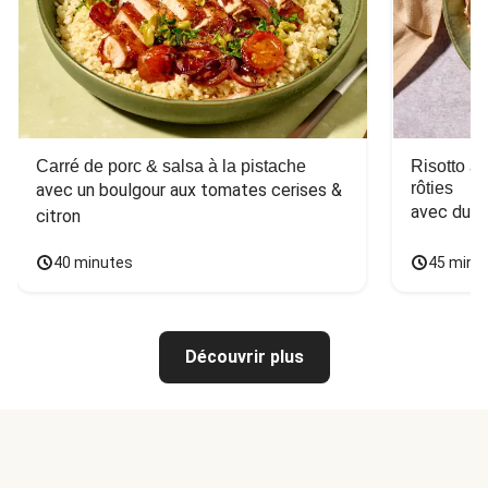
Carré de porc & salsa à la pistache
Risotto a
rôties
avec un boulgour aux tomates cerises & 
avec du 
citron
40 minutes
45 minu
Découvrir plus