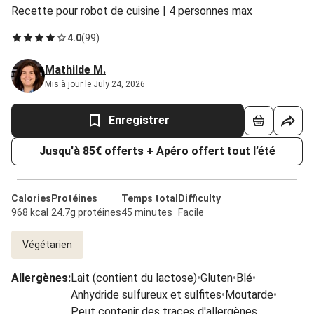
Recette pour robot de cuisine | 4 personnes max
4.0
(
99
)
Mathilde M.
Mis à jour le July 24, 2026
Enregistrer
Jusqu'à 85€ offerts + Apéro offert tout l’été
Calories
Protéines
Temps total
Difficulty
968 kcal
24.7g protéines
45 minutes
Facile
Végétarien
Allergènes
:
Lait (contient du lactose)
•
Gluten
•
Blé
•
Anhydride sulfureux et sulfites
•
Moutarde
•
Peut contenir des traces d'allergènes