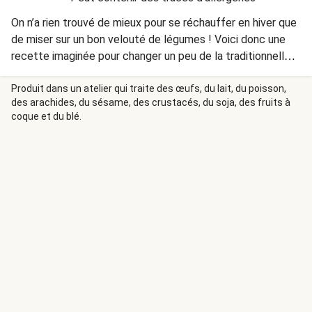
On n’a rien trouvé de mieux pour se réchauffer en hiver que
de miser sur un bon velouté de légumes ! Voici donc une
recette imaginée pour changer un peu de la traditionnelle
soupe de poireaux, pommes de terre et carottes : un
velouté de chou-fleur avec un naan au fromage pour
Produit dans un atelier qui traite des œufs, du lait, du poisson,
des arachides, du sésame, des crustacés, du soja, des fruits à
compléter le tout !
coque et du blé.